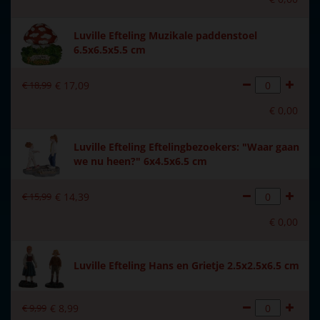
Luville Efteling Muzikale paddenstoel
6.5x6.5x5.5 cm
€
18
,
99
€
17
,
09
€
0
,
00
Luville Efteling Eftelingbezoekers: "Waar gaan
we nu heen?" 6x4.5x6.5 cm
€
15
,
99
€
14
,
39
€
0
,
00
Luville Efteling Hans en Grietje 2.5x2.5x6.5 cm
€
9
,
99
€
8
,
99