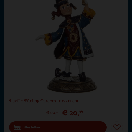
Luville Efteling Pardoes 10x9x17 cm
€
20
,
69
€
22
,
99
Bestellen