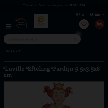
G
Tuincentrum Osdorp vandaag open van
09:30
-
18:00
a
n
Login
a
a
r
c
o
n
t
e
Mens & Dier
n
t
Luville Efteling Pardijn 5.5x3.5x8
cm