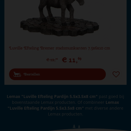
Luville Efteling Bremer stadsmuzikanten 7.5x6x10 cm
€
11
,
69
€
12
,
99
Bestellen
Lemax "Luville Efteling Pardijn 5.5x3.5x8 cm"
past goed bij
bovenstaande Lemax producten. Of combineer
Lemax
"Luville Efteling Pardijn 5.5x3.5x8 cm"
met diverse andere
Lemax producten.