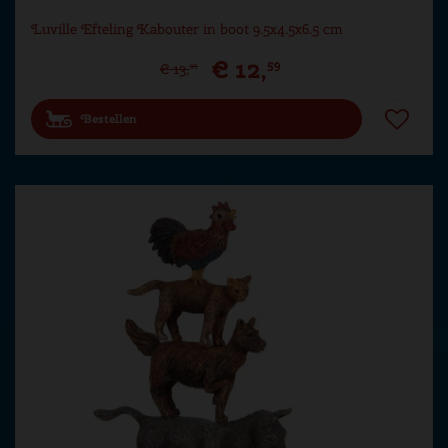
Luville Efteling Kabouter in boot 9.5x4.5x6.5 cm
€
12
,
59
€
13
,
99
Bestellen