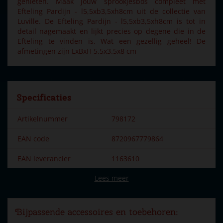
genieten. Maak jouw sprookjesbos compleet met
Efteling Pardijn - l5,5xb3,5xh8cm uit de collectie van
Luville. De Efteling Pardijn - l5,5xb3,5xh8cm is tot in
detail nagemaakt en lijkt precies op degene die in de
Efteling te vinden is. Wat een gezellig geheel! De
afmetingen zijn LxBxH 5.5x3.5x8 cm
Specificaties
Artikelnummer
798172
EAN code
8720967779864
EAN leverancier
1163610
Lees meer
Merk
Efteling
Dorpsnaam
Efteling
Bijpassende accessoires en toebehoren:
Locatie
EF-21-C