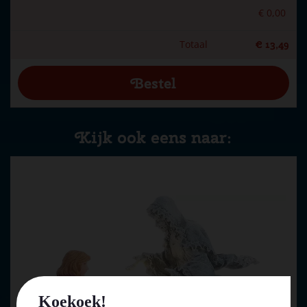
€
0
,
00
Totaal
€
13
,
49
Kijk ook eens naar:
Koekoek!