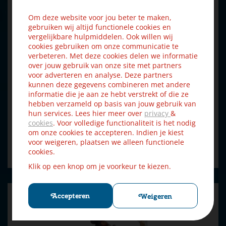
Om deze website voor jou beter te maken,
gebruiken wij altijd functionele cookies en
vergelijkbare hulpmiddelen. Ook willen wij
cookies gebruiken om onze communicatie te
verbeteren. Met deze cookies delen we informatie
over jouw gebruik van onze site met partners
voor adverteren en analyse. Deze partners
kunnen deze gegevens combineren met andere
informatie die je aan ze hebt verstrekt of die ze
hebben verzameld op basis van jouw gebruik van
Luville Efteling Meisje met zwavelstokjes 10x6.5x7 cm
hun services. Lees hier meer over
privacy
&
€
17
,
cookies
. Voor volledige functionaliteit is het nodig
99
€
19
,
99
om onze cookies te accepteren. Indien je kiest
voor weigeren, plaatsen we alleen functionele
Bestellen
cookies.
Klik op een knop om je voorkeur te kiezen.
Accepteren
Weigeren