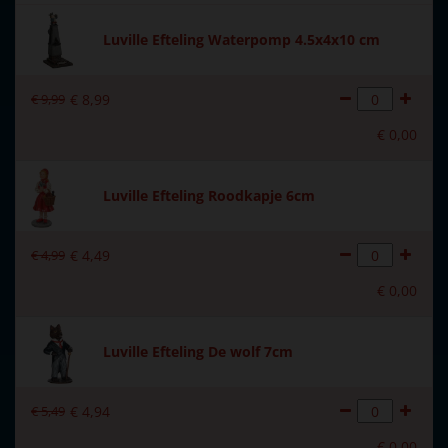
Soort
Mens & dier
Luville Efteling Waterpomp 4.5x4x10 cm
Introductiejaar
2024
€
9
,
99
€
8
,
99
Met verlichting
Nee
€
0
,
00
Met beweging
Nee
Met muziek
Nee
Luville Efteling Roodkapje 6cm
Formaat
(L x B x H) 5.5x3.5x8 cm
€
4
,
99
€
4
,
49
Hoogte in cm
8
€
0
,
00
Luville Efteling De wolf 7cm
€
5
,
49
€
4
,
94
€
0
,
00