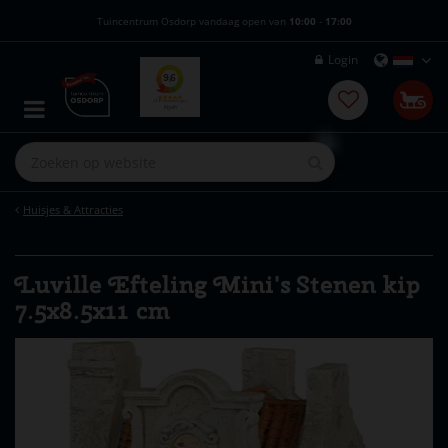
G
Tuincentrum Osdorp vandaag open van
10:00
-
17:00
a
n
Login
a
a
r
c
o
n
t
e
Huisjes & Attracties
n
t
Luville Efteling Mini's Stenen kip
7.5x8.5x11 cm