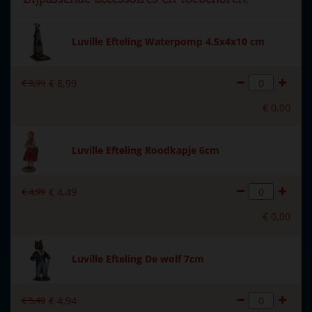
Soort
Bebouwing
Introductiejaar
2024
Luville Efteling Waterpomp 4.5x4x10 cm
Met verlichting
Ja
€
9
,
99
€
8
,
99
Met beweging
Nee
€
0
,
00
Met muziek
Nee
Voeding
Batterijen 2xAA 1.5V / 3V
Luville Efteling Roodkapje 6cm
(excl.)
Formaat
(L x B x H) 7.5x8.5x11 cm
€
4
,
99
€
4
,
49
Hoogte in cm
11
€
0
,
00
Luville Efteling De wolf 7cm
€
5
,
49
€
4
,
94