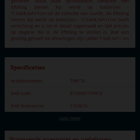
genieten. Maak jouw sprookjesbos compleet met
Efteling Stenen kip werkt op batterijen -
l7,5xb8,5xh11cm uit de collectie van Luville. De Efteling
Stenen kip werkt op batterijen - l7,5xb8,5xh11cm heeft
verlichting en is tot in detail nagemaakt en lijkt precies
op degene die in de Efteling te vinden is. Wat een
gezellig geheel! De afmetingen zijn LxBxH 7.5x8.5x11 cm
Specificaties
Artikelnummer
798176
EAN code
8720967779918
EAN leverancier
1163615
Lees meer
Merk
Efteling
Dorpsnaam
Efteling
Bijpassende accessoires en toebehoren: