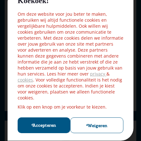
Koekoek!
Om deze website voor jou beter te maken,
gebruiken wij altijd functionele cookies en
vergelijkbare hulpmiddelen. Ook willen wij
cookies gebruiken om onze communicatie te
verbeteren. Met deze cookies delen we informatie
over jouw gebruik van onze site met partners
voor adverteren en analyse. Deze partners
kunnen deze gegevens combineren met andere
informatie die je aan ze hebt verstrekt of die ze
hebben verzameld op basis van jouw gebruik van
Luville Efteling Anton Pieck carrousel 23x23x25.5 cm
hun services. Lees hier meer over
privacy
&
cookies
. Voor volledige functionaliteit is het nodig
€
175
,
50
€
195
,
00
om onze cookies te accepteren. Indien je kiest
voor weigeren, plaatsen we alleen functionele
cookies.
Bestellen
Klik op een knop om je voorkeur te kiezen.
Accepteren
Weigeren