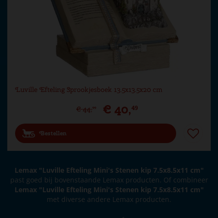
Luville Efteling Sprookjesboek 13.5x13.5x20 cm
€
40
,
49
€
44
,
99
Bestellen
Lemax "Luville Efteling Mini's Stenen kip 7.5x8.5x11 cm"
past goed bij bovenstaande Lemax producten. Of combineer
Lemax "Luville Efteling Mini's Stenen kip 7.5x8.5x11 cm"
met diverse andere Lemax producten.