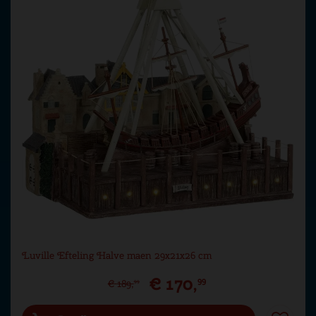
Luville Efteling Halve maen 29x21x26 cm
€
170
,
99
€
189
,
99