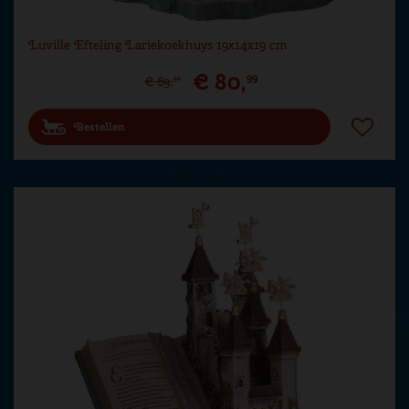
Luville Efteling Lariekoekhuys 19x14x19 cm
€
80
,
99
€
89
,
99
Bestellen