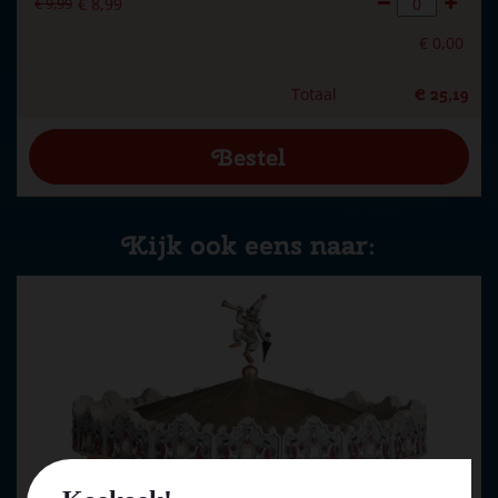
€
9
,
99
€
8
,
99
€
0
,
00
Totaal
€
25
,
19
Kijk ook eens naar: