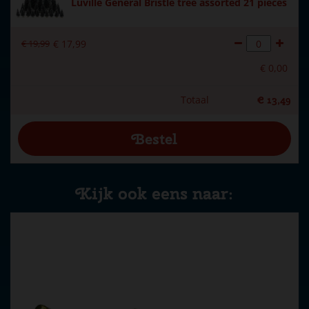
Luville General Bristle tree assorted 21 pieces
€
19
,
99
€
17
,
99
€
0
,
00
Totaal
€
13
,
49
Kijk ook eens naar: