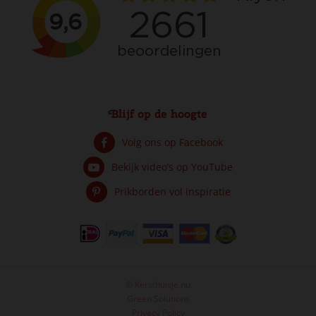
Blijf op de hoogte
Volg ons op Facebook
Bekijk video’s op YouTube
Prikborden vol inspiratie
© Kersthuisje.nu
Luville General Snowy conifer lighted
Green Solutions
€
14
,
99
Van
Privacy Policy