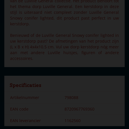
van de Luville General collectie. Het product behoort tot
het thema dorp Luville General. Een kerstdorp in deze
stijl is uiteraard niet compleet zonder Luville General
Snowy conifer lighted, dit product past perfect in uw
kerstdorp.
Benieuwd of de Luville General Snowy conifer lighted in
uw kerstdorp past? De afmetingen van het product zijn
(L x B x H) 4x4x10.5 cm. Vul uw dorp kerstdorp nóg meer
aan met andere Luville huisjes, figuren of andere
accessoires.
Specificaties
Artikelnummer
798088
EAN code
8720967769360
EAN leverancier
1162560