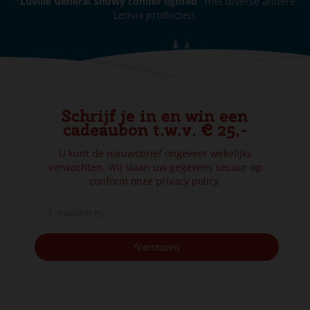
"Luville General Snowy conifer lighted"
met diverse andere
Lemax producten.
Schrijf je in en win een
cadeaubon t.w.v. € 25,-
U kunt de nieuwsbrief ongeveer wekelijks
verwachten. Wij slaan uw gegevens secuur op
conform onze
privacy policy.