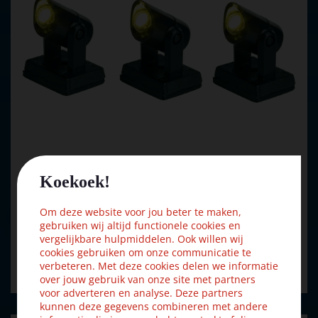
Koekoek!
Luville General Spot light warm white 3 pieces
Om deze website voor jou beter te maken,
gebruiken wij altijd functionele cookies en
€
7
,
37
€
8
,
19
vergelijkbare hulpmiddelen. Ook willen wij
cookies gebruiken om onze communicatie te
verbeteren. Met deze cookies delen we informatie
Bestellen
over jouw gebruik van onze site met partners
voor adverteren en analyse. Deze partners
kunnen deze gegevens combineren met andere