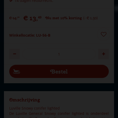
14 dagen retourrecht.
€
13
,
49
€
14
,
Nu met 10% korting
-
€
1
,
50
99
Winkellocatie: LU-56-B
Omschrijving
Luville Snowy conifer lighted
De Luville General Snowy conifer lighted is onderdeel