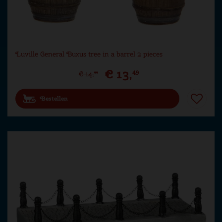
Luville General Buxus tree in a barrel 2 pieces
€
13
,
49
€
14
,
99
Bestellen