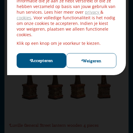
informatie die je aan ze hebt verstrekt of die ze
hebben verzameld op basis van jouw gebruik van
hun services. Lees hier meer over
privacy
&
cookies
. Voor volledige functionaliteit is het nodig
om onze cookies te accepteren. Indien je kiest
voor weigeren, plaatsen we alleen functionele
cookies.
Klik op een knop om je voorkeur te kiezen.
Accepteren
Weigeren
Luville General Street lantern wooden 4 pieces