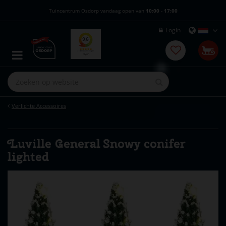
G
Tuincentrum Osdorp vandaag open van
10:00
-
17:00
a
n
Login
a
a
r
c
o
n
t
e
Verlichte Accessoires
n
t
Luville General Snowy conifer
lighted