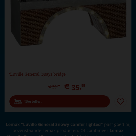
Luville General Quays bridge
€
35
,
99
€
39
,
99
Bestellen
Lemax "Luville General Snowy conifer lighted"
past goed bij
bovenstaande Lemax producten. Of combineer
Lemax