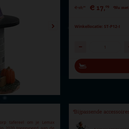
€
17
,
09
€
18
,
Nu met
99
Winkellocatie: ST-P12-I
Bijpassende accessoire
dorp tafereel om je Lemax
s in 2020 toegevoegd aan de