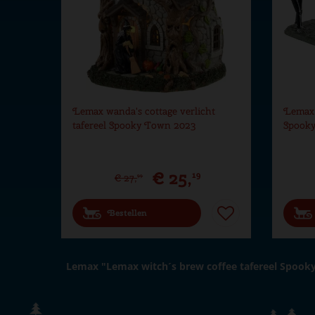
Lemax wanda's cottage verlicht
Lemax j
tafereel Spooky Town 2023
Spook
€
25
,
19
€
27
,
99
Bestellen
Lemax "Lemax witch´s brew coffee tafereel Spook