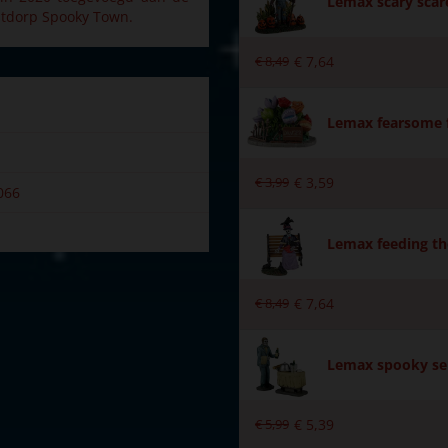
Lemax scary scar
rstdorp Spooky Town.
€
8
,
49
€
7
,
64
Lemax fearsome 
€
3
,
99
€
3
,
59
066
Lemax feeding th
€
8
,
49
€
7
,
64
wn
Lemax spooky ser
n tafereel
€
5
,
99
€
5
,
39