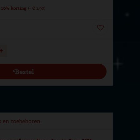
 10% korting
-
€
1
,
90
s en toebehoren: