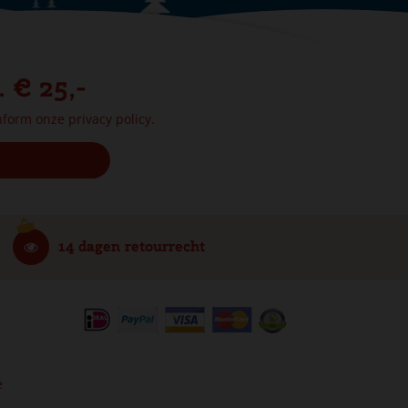
. € 25,-
onform onze
privacy policy.
14 dagen retourrecht
e