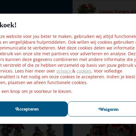
Lemax hungry pla
koek!
€
3
,
99
€
3
,
59
e website voor jou beter te maken, gebruiken wij altijd functionel
s en vergelijkbare hulpmiddelen. Ook willen wij cookies gebruiken
ommunicatie te verbeteren. Met deze cookies delen we informatie
ebruik van onze site met partners voor adverteren en analyse. De
 9.5x9.1x14.3 cm
rs kunnen deze gegevens combineren met andere informatie die j
t verstrekt of die ze hebben verzameld op basis van jouw gebruik 
rvices. Lees hier meer over
privacy
&
cookies
. Voor volledige
onaliteit is het nodig om onze cookies te accepteren. Indien je kiest
en, plaatsen we alleen functionele cookies.
Kijk ook eens naar:
p een knop om je voorkeur te kiezen.
Accepteren
Weigeren