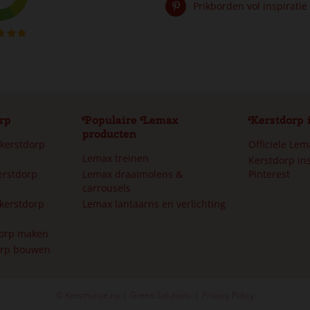
Prikborden vol inspiratie
rp
Populaire Lemax
Kerstdorp 
producten
 kerstdorp
Officiele Le
Lemax treinen
Kerstdorp ins
erstdorp
Lemax draaimolens &
Pinterest
carrousels
kerstdorp
Lemax lantaarns en verlichting
dorp maken
orp bouwen
fereel Spooky Town 2020
© Kersthuisje.nu
Green Solutions
Privacy Policy