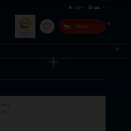
Login
€0,00
verd.
 75,- .