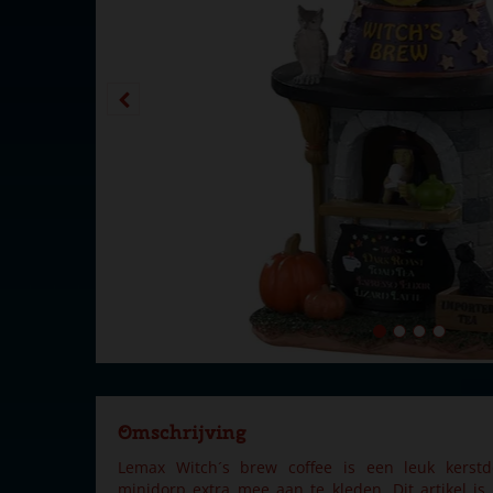
Omschrijving
Lemax Witch´s brew coffee is een leuk kerst
minidorp extra mee aan te kleden. Dit artikel i