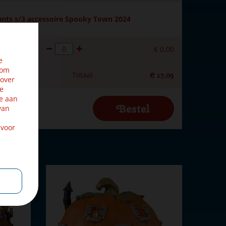
nts s/3 accessoire Spooky Town 2024
€
0
,
00
e
 om
Totaal
€
17
,
09
 over
ze
e aan
van
 voor