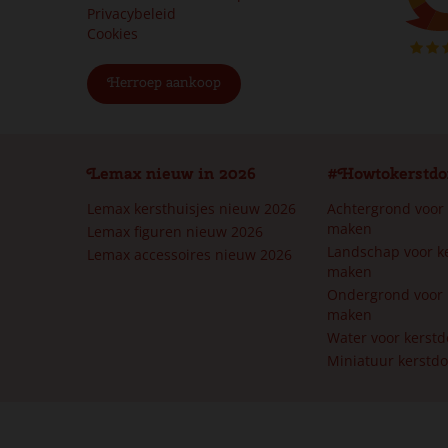
Privacybeleid
Cookies
Herroep aankoop
Lemax nieuw in 2026
#Howtokerstdo
Lemax kersthuisjes nieuw 2026
Achtergrond voor
maken
Lemax figuren nieuw 2026
Landschap voor k
Lemax accessoires nieuw 2026
maken
Ondergrond voor 
maken
Water voor kerst
Miniatuur kerstd
Lemax witch´s brew coffee ta
€
18
,
99
Van