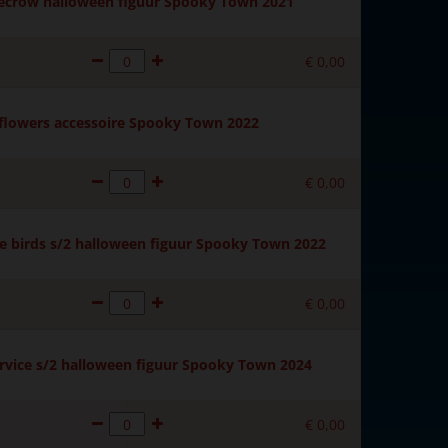
ecrow halloween figuur Spooky Town 2021
€
0
,
00
flowers accessoire Spooky Town 2022
€
0
,
00
e birds s/2 halloween figuur Spooky Town 2022
€
0
,
00
vice s/2 halloween figuur Spooky Town 2024
€
0
,
00