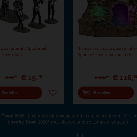
azz funeral s/4 tafereel
Lemax skull cave quarry tafer
y Town 2021
Spooky Town met rook effec
€
15
,
€
116
,
29
9
€
16
,
€
129
,
99
99
Bestellen
Bestellen
y Town 2020"
past goed bij bovenstaande Lemax producten. Of c
Spooky Town 2020"
met diverse andere Lemax producten.