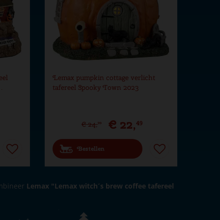
eel
Lemax pumpkin cottage verlicht
…
tafereel Spooky Town 2023
€
22
,
9
49
€
24
,
99
Bestellen
ombineer
Lemax "Lemax witch´s brew coffee tafereel