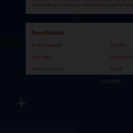
Lemax Village Collectie en behoort toe aan het ke
Specificaties
Artikelnummer
763651
EAN code
728162035
EAN leverancier
03506
Lees meer
Merk
Lemax
Dorpsnaam
Spooky To
Locatie
ST-P12-I
Soort
Spooky tow
Introductiejaar
2020