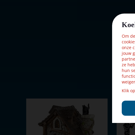
Met verlichting
Nee
Met beweging
Nee
Koe
Met muziek
Nee
Om dez
cookie
Materiaal
Polystone
onze c
jouw g
Formaat
(B x D x H)
partne
ze heb
Hoogte in cm
14.3
hun se
functi
weiger
Klik o