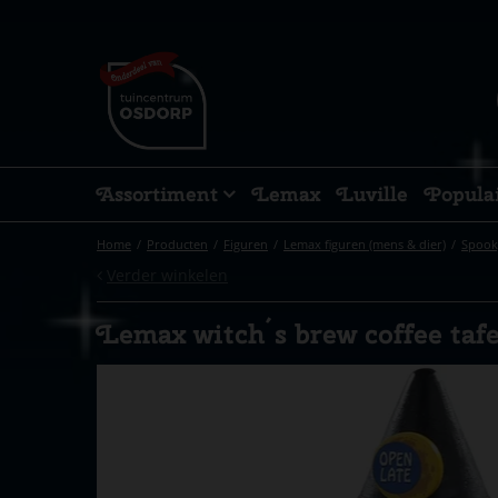
Ga
naar
content
Assortiment
Lemax
Luville
Popula
Home
Producten
Figuren
Lemax figuren (mens & dier)
Spook
Verder winkelen
Lemax witch´s brew coffee taf