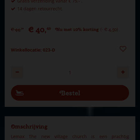
Gratis verzending vanaf € 75,- .
14 dagen retourrecht.
€
40
,
49
€
44
,
Nu met 10% korting
-
€
4
,
50
99
Winkellocatie: 023-D
Omschrijving
Lemax The new village church is een prachtig