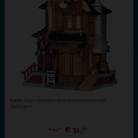
Lemax lucy's chocolate shop verlicht kersthuisje
Caddington…
€
31
,
49
€
34
,
99