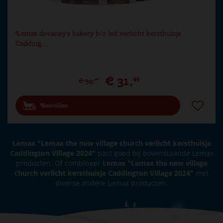
Lemax devaney's bakery b/o led verlicht kersthuisje
Cadding…
€
31
,
49
€
34
,
99
Bestellen
Lemax "Lemax the new village church verlicht kersthuisje
Caddington Village 2024"
past goed bij bovenstaande Lemax
producten. Of combineer
Lemax "Lemax the new village
church verlicht kersthuisje Caddington Village 2024"
met
diverse andere Lemax producten.