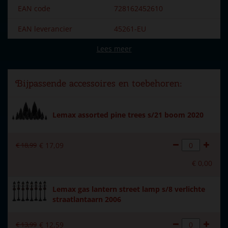
EAN code
728162452610
EAN leverancier
45261-EU
Lees meer
Merk
Lemax
Dorpsnaam
Caddington Village
Bijpassende accessoires en toebehoren:
Locatie
023-D
Soort
Bebouwing
Lemax assorted pine trees s/21 boom 2020
Introductiejaar
2024
€
18
,
99
€
17
,
09
Met verlichting
Ja
€
0
,
00
Met beweging
Nee
Lemax gas lantern street lamp s/8 verlichte
Met muziek
Nee
straatlantaarn 2006
Inside scene
Nee
€
13
,
99
€
12
,
59