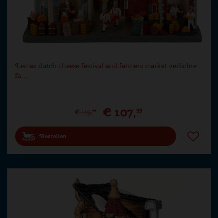
Lemax dutch cheese festival and farmers market verlichte
fa…
€
107
,
99
€
119
,
99
Bestellen