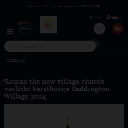
G
Tuincentrum Osdorp vandaag open van
09:30
-
18:00
a
n
Login
a
a
r
c
o
n
t
e
Kersthuisjes
n
t
Lemax the new village church
verlicht kersthuisje Caddington
Village 2024