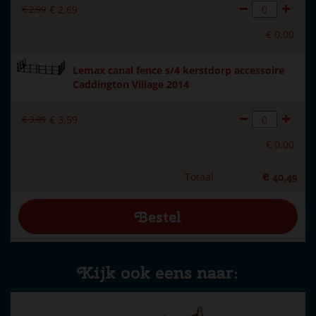
€
2
,
99
€
2
,
69
€
0
,
00
Lemax canal fence s/4 kerstdorp accessoire
Caddington Village 2014
€
3
,
99
€
3
,
59
€
0
,
00
Totaal
€
40
,
49
Kijk ook eens naar: