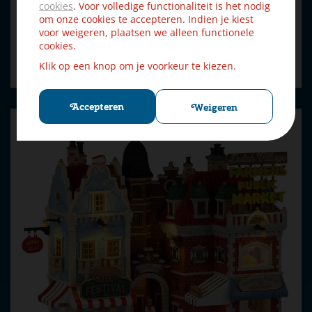
cookies
. Voor volledige functionaliteit is het nodig
om onze cookies te accepteren. Indien je kiest
€
31
,
49
€
34
,
99
voor weigeren, plaatsen we alleen functionele
cookies.
Bestellen
Klik op een knop om je voorkeur te kiezen.
Accepteren
Weigeren