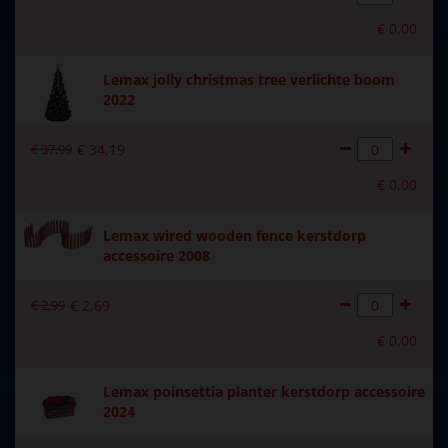
Voeding
Lemax Adapter 4.5V (100mA
type-U) wordt meegeleverd.
€
0
,
00
Materiaal
Keramiek
Lemax jolly christmas tree verlichte boom
2022
Formaat
(B x D x H) 13x12x23.5 cm
Hoogte in cm
23.5
€
37
,
99
€
34
,
19
€
0
,
00
Aantal lampjes
4
Lemax wired wooden fence kerstdorp
accessoire 2008
€
2
,
99
€
2
,
69
€
0
,
00
Lemax poinsettia planter kerstdorp accessoire
2024