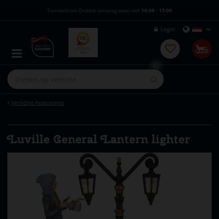
G
Tuincentrum Osdorp vandaag open van
10:00
-
17:00
a
n
Login
a
a
r
c
o
n
t
e
Verlichte Accessoires
n
t
Luville General Lantern lighter