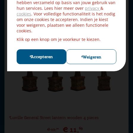
hebben verzameld op basis van jouw gebruik van
hun services. Lees hier meer over
privacy
&
cookies
. Voor volledige functionaliteit is het nodig
om onze cookies te accepteren. Indien je kiest
voor weigeren, plaatsen we alleen functionele
cookies.
Klik op een knop om je voorkeur te kiezen.
Accepteren
Weigeren
Luville General Street lantern wooden 4 pieces
€
11
,
69
€
12
,
99