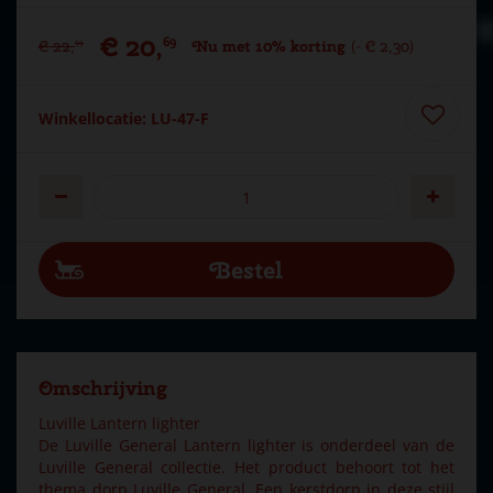
€
20
,
69
€
22
,
Nu met 10% korting
-
€
2
,
30
99
Winkellocatie: LU-47-F
Omschrijving
Luville Lantern lighter
De Luville General Lantern lighter is onderdeel van de
Luville General collectie. Het product behoort tot het
thema dorp Luville General. Een kerstdorp in deze stijl