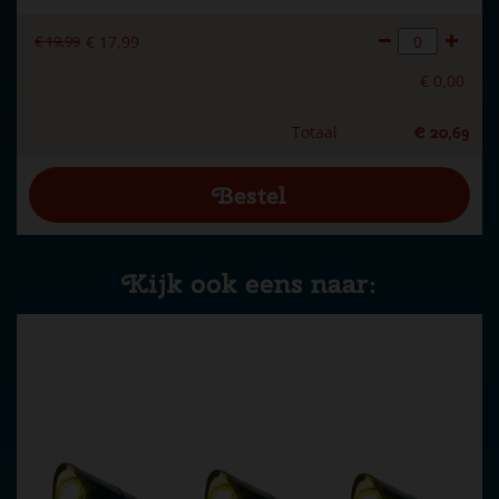
€
19
,
99
€
17
,
99
€
0
,
00
Totaal
€
20
,
69
Kijk ook eens naar: