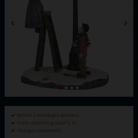
Binnen 2 werkdagen geleverd.
Gratis verzending vanaf € 75,- .
14 dagen retourrecht.