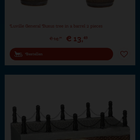
Luville General Buxus tree in a barrel 2 pieces
€
13
,
49
€
14
,
99
Bestellen