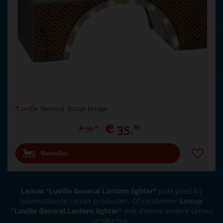
Luville General Quays bridge
€
35
,
99
€
39
,
99
Bestellen
Lemax "Luville General Lantern lighter"
past goed bij
bovenstaande Lemax producten. Of combineer
Lemax
"Luville General Lantern lighter"
met diverse andere Lemax
producten.