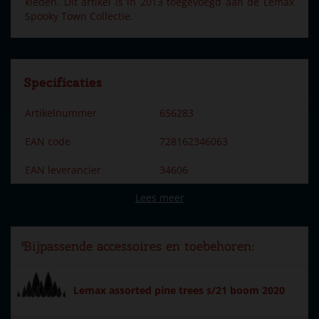
kleden. Dit artikel is in 2013 toegevoegd aan de Lemax
Spooky Town Collectie.
Specificaties
Artikelnummer
656283
EAN code
728162346063
EAN leverancier
34606
Lees meer
Merk
Lemax
Dorpsnaam
Spooky Town
Bijpassende accessoires en toebehoren:
Locatie
ST-P22-O
Soort
Accessoires
Lemax assorted pine trees s/21 boom 2020
Introductiejaar
2013