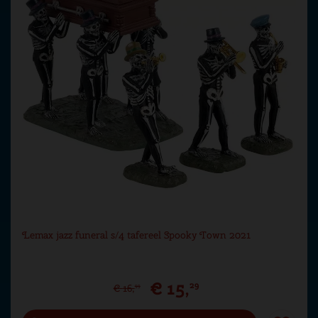
Lemax jazz funeral s/4 tafereel Spooky Town 2021
€
15
,
29
€
16
,
99