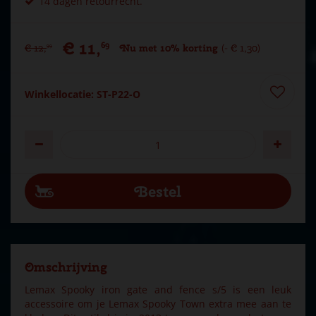
14 dagen retourrecht.
€
11
,
69
€
12
,
Nu met 10% korting
-
€
1
,
30
99
Winkellocatie: ST-P22-O
Omschrijving
Lemax Spooky iron gate and fence s/5 is een leuk
accessoire om je Lemax Spooky Town extra mee aan te