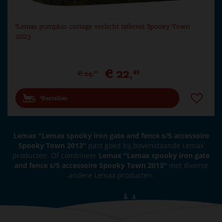
Lemax pumpkin cottage verlicht tafereel Spooky Town
2023
€
22
,
49
€
24
,
99
Bestellen
Lemax "Lemax spooky iron gate and fence s/5 accessoire
Spooky Town 2013"
past goed bij bovenstaande Lemax
producten. Of combineer
Lemax "Lemax spooky iron gate
and fence s/5 accessoire Spooky Town 2013"
met diverse
andere Lemax producten.