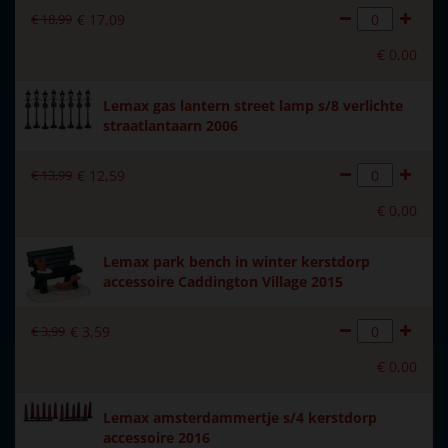
€
18
,
99
€
17
,
09
Met verlichting
Nee
€
0
,
00
Met beweging
Nee
Lemax gas lantern street lamp s/8 verlichte
Met muziek
Nee
straatlantaarn 2006
Materiaal
Polystone
€
13
,
99
€
12
,
59
Formaat
(B x D x H) 31x3.5x8 cm
€
0
,
00
Hoogte in cm
8
Lemax park bench in winter kerstdorp
accessoire Caddington Village 2015
€
3
,
99
€
3
,
59
€
0
,
00
Lemax amsterdammertje s/4 kerstdorp
accessoire 2016