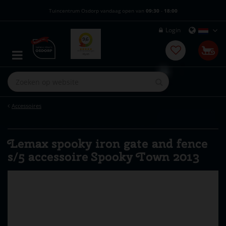
G
Tuincentrum Osdorp vandaag open van
09:30
-
18:00
a
n
Login
a
a
r
c
o
n
t
e
Accessoires
n
t
Lemax spooky iron gate and fence
s/5 accessoire Spooky Town 2013