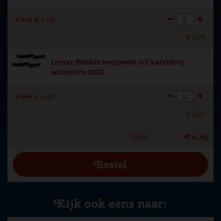
€
3
,
99
€
3
,
59
€
0
,
00
Lemax flexible hedgerow s/2 kerstdorp
accessoire 2022
€
4
,
99
€
4
,
49
€
0
,
00
Totaal
€
11
,
69
Kijk ook eens naar: