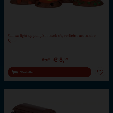
Lemax light up pumpkin stack s/4 verlichte accessoire
Spook…
€
8
,
99
€
9
,
99
Bestellen