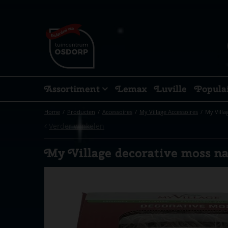
Ga
naar
content
Assortiment
Lemax
Luville
Popula
Home
Producten
Accessoires
My Village Accessoires
My Villa
Verder winkelen
My Village decorative moss na