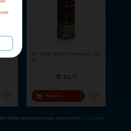
van
 voor
ts
My Village Spuitlijm transparant 400
ml
€
10
,
49
Bestellen
My Village decorative moss naturel 50g"
met diverse