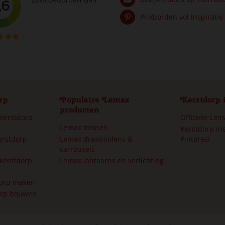
Prikborden vol inspiratie
rp
Populaire Lemax
Kerstdorp 
producten
 kerstdorp
Officiele Le
Lemax treinen
Kerstdorp ins
erstdorp
Lemax draaimolens &
Pinterest
carrousels
kerstdorp
Lemax lantaarns en verlichting
dorp maken
orp bouwen