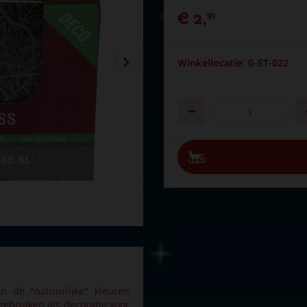
€
2
,
99
Winkellocatie: G-ST-022
 de "natuurlijke" kleuren
gebruiken als decoratie voor