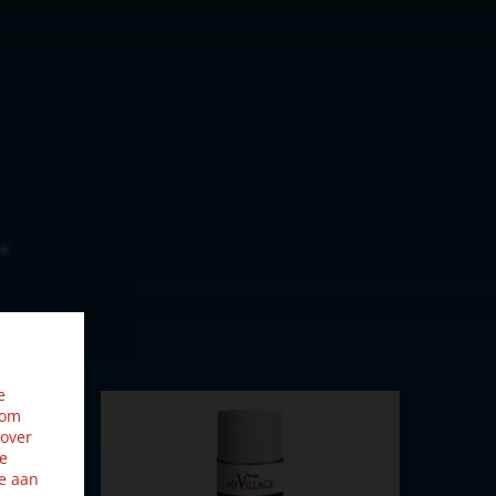
e
 om
 over
ze
e aan