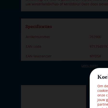
uw winterlandschap of kerstdorp! Deze doos beva
Specificaties
Artikelnummer
763900
EAN code
871754519
EAN leverancier
MYD58
Lees meer
Merk
My Village
Hoogte in cm
9.59
Koe
Kleur
Bruin
Om dez
cookie
onze c
jouw g
partne