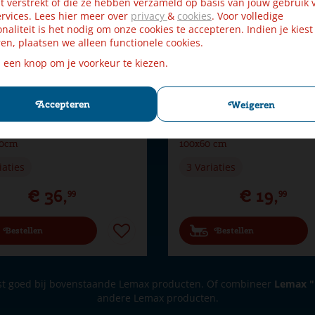
t verstrekt of die ze hebben verzameld op basis van jouw gebruik 
rvices. Lees hier meer over
privacy
&
cookies
. Voor volledige
onaliteit is het nodig om onze cookies te accepteren. Indien je kiest
en, plaatsen we alleen functionele cookies.
p een knop om je voorkeur te kiezen.
Accepteren
Weigeren
lage Vormbare Sheet Rots
My Village vormbare sheet ro
00cm
100x60 cm
iaties
3 Variaties
€
36
,
€
19
,
99
99
Bestellen
Bestellen
t goed bij bovenstaande Lemax producten. Of combineer
Lemax "
andere Lemax producten.