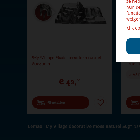
ze heb
hun se
functi
weiger
Klik o
My Village Basis kerstdorp tunnel
My Vil
80x40cm
120x1
3 Var
€
42
,
99
Bestellen
Lemax "My Village decorative moss naturel 50g"
pas