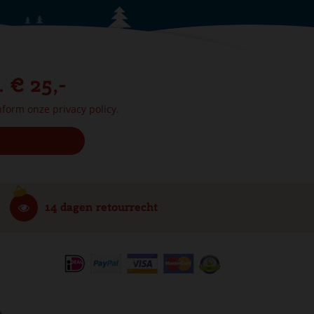
. € 25,-
onform onze
privacy policy.
14 dagen retourrecht
e