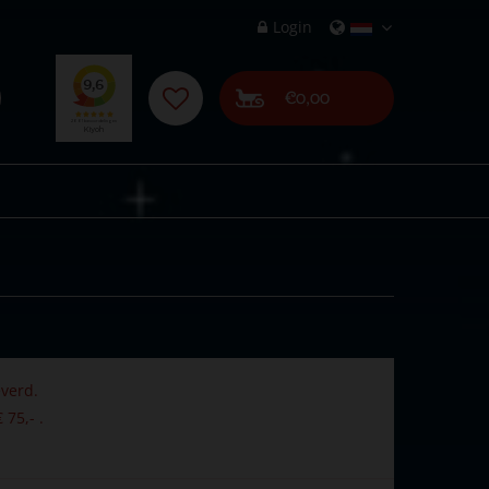
Login
€0,00
verd.
 75,- .