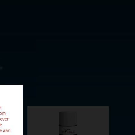
e
 om
 over
ze
e aan