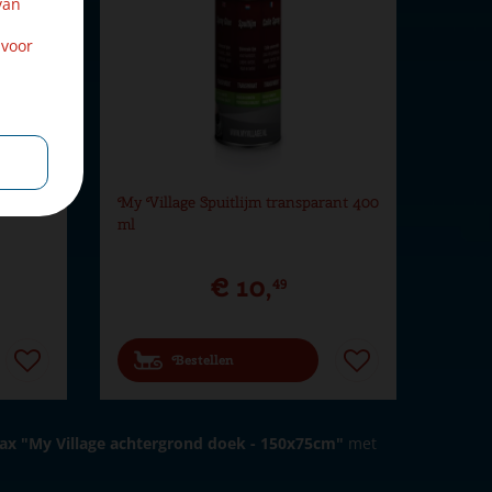
van
 voor
ts
My Village Spuitlijm transparant 400
ml
€
10
,
49
Bestellen
x "My Village achtergrond doek - 150x75cm"
met