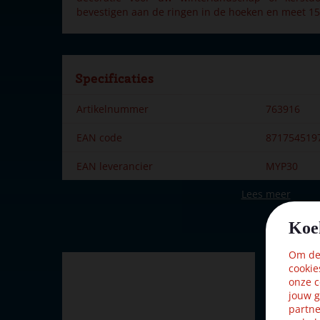
bevestigen aan de ringen in de hoeken en meet 1
Specificaties
Artikelnummer
763916
EAN code
871754519
EAN leverancier
MYP30
Lees meer
Merk
My Village
Koe
Om dez
cookie
onze c
jouw g
partne