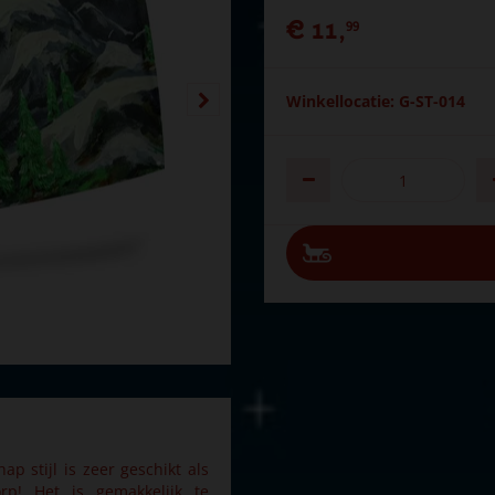
€
11
,
99
Winkellocatie: G-ST-014
p stijl is zeer geschikt als
rp! Het is gemakkelijk te