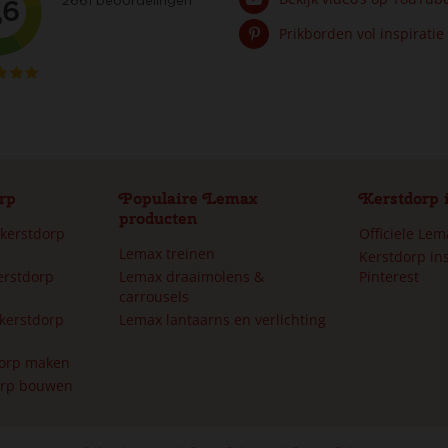
Prikborden vol inspiratie
rp
Populaire Lemax
Kerstdorp 
producten
 kerstdorp
Officiele Le
Lemax treinen
Kerstdorp ins
erstdorp
Lemax draaimolens &
Pinterest
carrousels
kerstdorp
Lemax lantaarns en verlichting
dorp maken
orp bouwen