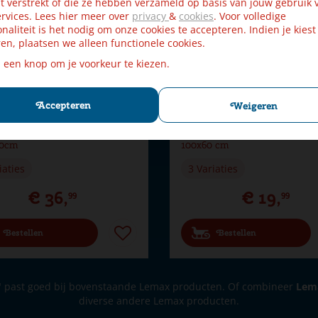
t verstrekt of die ze hebben verzameld op basis van jouw gebruik 
rvices. Lees hier meer over
privacy
&
cookies
. Voor volledige
onaliteit is het nodig om onze cookies te accepteren. Indien je kiest
en, plaatsen we alleen functionele cookies.
p een knop om je voorkeur te kiezen.
Accepteren
Weigeren
lage Vormbare Sheet Rots
My Village vormbare sheet ro
00cm
100x60 cm
iaties
3 Variaties
€
36
,
€
19
,
99
99
Bestellen
Bestellen
"
past goed bij bovenstaande Lemax producten. Of combineer
Lema
diverse andere Lemax producten.