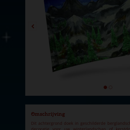
Omschrijving
Dit achtergrond doek in geschilderde berglandscha
decoratie voor uw winterlandschap of kerstdo