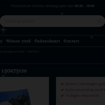
Tuincentrum Osdorp vandaag open van
09:30
-
18:00
ir
Nieuw 2026
Cadeaukaart
Contact
ge achtergrond doek - 150x75cm
- 150x75cm
Binnen 2 werkdagen gele
Gratis verzending vanaf €
14 dagen retourrecht.