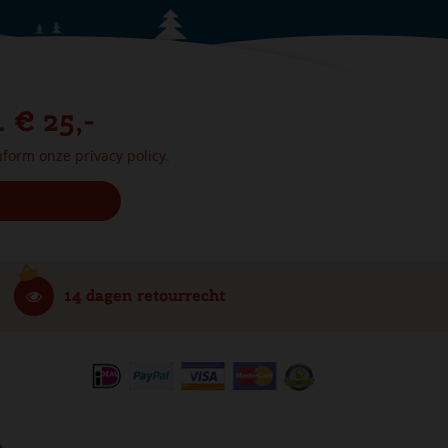
. € 25,-
onform onze
privacy policy.
14 dagen retourrecht
e