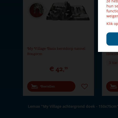
ze heb
hun se
functi
weiger
Klik o
My Village Basis kerstdorp tunnel
My Vil
80x40cm
120x1
3 Var
€
42
,
99
Bestellen
Lemax "My Village achtergrond doek - 150x75cm