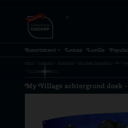
Ga
naar
content
Assortiment
Lemax
Luville
Popula
Home
Producten
Accessoires
My Village Accessoires
My Villa
Verder winkelen
My Village achtergrond doek 