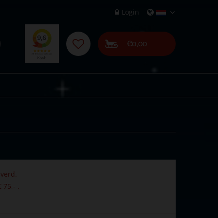
Login
€0,00
verd.
 75,- .