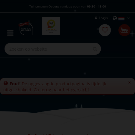
G
Tuincentrum Osdorp vandaag open van
09:30
-
18:00
a
n
Login
a
a
r
c
o
n
t
e
n
t
x
Fout!
De opgevraagde productpagina is tijdelijk
uitgeschakeld. Ga terug naar het
overzicht
.