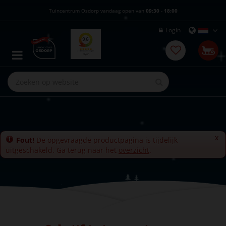
G
Tuincentrum Osdorp vandaag open van
09:30
-
18:00
a
n
Login
a
a
r
c
o
n
t
e
n
t
x
Fout!
De opgevraagde productpagina is tijdelijk
uitgeschakeld. Ga terug naar het
overzicht
.