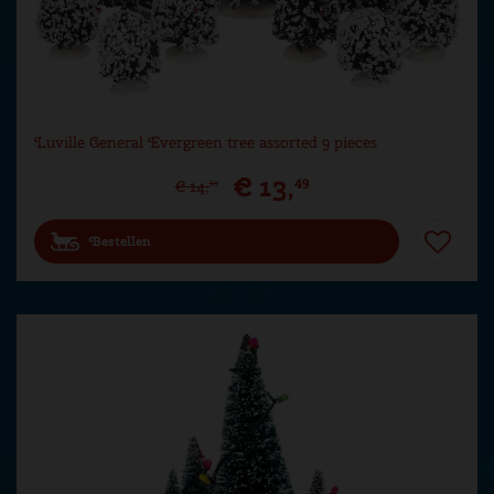
Luville General Evergreen tree assorted 9 pieces
€
13
,
49
€
14
,
99
Bestellen