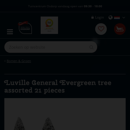
G
Tuincentrum Osdorp vandaag open van
09:30
-
18:00
a
n
Login
a
a
r
c
o
n
t
e
Bomen & Groen
n
t
Luville General Evergreen tree
assorted 21 pieces