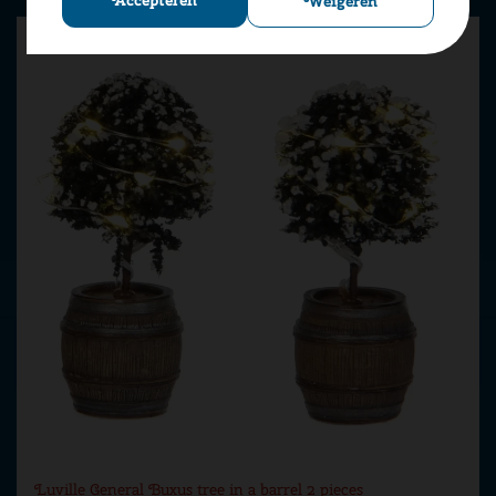
Accepteren
Weigeren
Luville General Buxus tree in a barrel 2 pieces