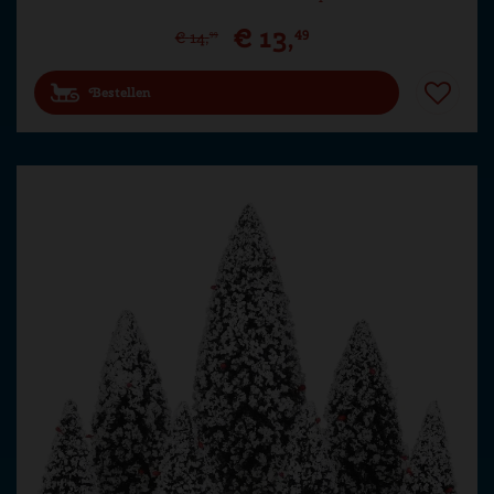
€
13
,
49
€
14
,
99
Bestellen