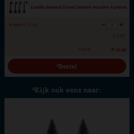
Luville General Street lantern wooden 4 pieces
€
12
,
99
€
11
,
69
€
0
,
00
Totaal
€
22
,
49
Kijk ook eens naar: