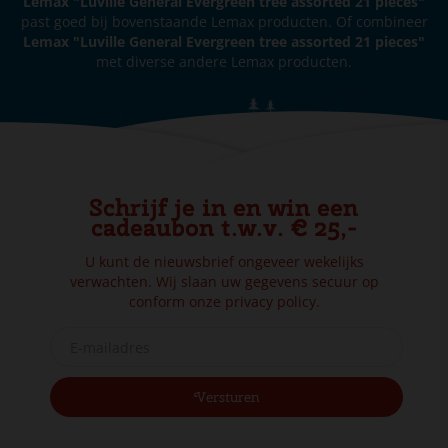
Lemax "Luville General Evergreen tree assorted 21 pieces"
past goed bij bovenstaande Lemax producten. Of combineer
Lemax "Luville General Evergreen tree assorted 21 pieces"
met diverse andere Lemax producten.
Schrijf je in en win een
cadeaubon t.w.v. € 25,-
U kunt de nieuwsbrief ongeveer wekelijks
verwachten. Wij slaan uw gegevens secuur op
conform onze
privacy policy.