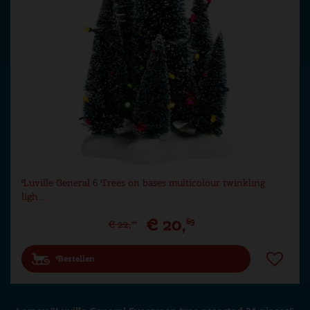
Luville General 6 Trees on bases multicolour twinkling
ligh…
€
20
,
69
€
22
,
99
Bestellen