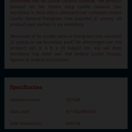
onderdeel van de Luville General collectie. Het product
behoort tot het thema dorp Luville General. Een
kerstdorp in deze stijl is uiteraard niet compleet zonder
Luville General Evergreen tree assorted 21 pieces, dit
product past perfect in uw kerstdorp.
Benieuwd of de Luville General Evergreen tree assorted
21 pieces in uw kerstdorp past? De afmetingen van het
product zijn (L x B x H) 8x8x22 cm. Vul uw dorp
kerstdorp nóg meer aan met andere Luville huisjes,
figuren of andere accessoires.
Specificaties
Artikelnummer
767549
EAN code
8717669887041
EAN leverancier
609158