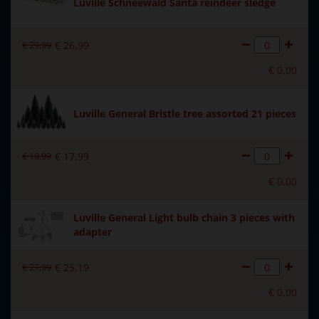
Luville Schneewald Santa reindeer sledge
€
29
,
99
€
26
,
99
€
0
,
00
Luville General Bristle tree assorted 21 pieces
€
19
,
99
€
17
,
99
€
0
,
00
Luville General Light bulb chain 3 pieces with
adapter
€
27
,
99
€
25
,
19
€
0
,
00