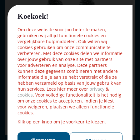
Koekoek!
Om deze website voor jou beter te maken,
gebruiken wij altijd functionele cookies en
vergelijkbare hulpmiddelen. Ook willen wij
cookies gebruiken om onze communicatie te
verbeteren. Met deze cookies delen we informatie
over jouw gebruik van onze site met partners
voor adverteren en analyse. Deze partners
kunnen deze gegevens combineren met andere
informatie die je aan ze hebt verstrekt of die ze
hebben verzameld op basis van jouw gebruik van
hun services. Lees hier meer over
privacy
&
cookies
. Voor volledige functionaliteit is het nodig
Luville General Bristle tree assorted 21 pieces
om onze cookies te accepteren. Indien je kiest
€
17
,
voor weigeren, plaatsen we alleen functionele
99
€
19
,
99
cookies.
Klik op een knop om je voorkeur te kiezen.
Bestellen