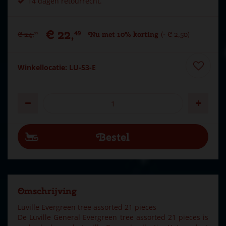
14 dagen retourrecht.
€
22
,
49
€
24
,
Nu met 10% korting
-
€
2
,
50
99
Winkellocatie: LU-53-E
Omschrijving
Luville Evergreen tree assorted 21 pieces
De Luville General Evergreen tree assorted 21 pieces is