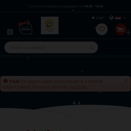
G
Tuincentrum Osdorp vandaag open van
09:30
-
18:00
a
n
Login
a
a
r
c
o
n
t
e
n
t
x
Fout!
De opgevraagde productpagina is tijdelijk
uitgeschakeld. Ga terug naar het
overzicht
.