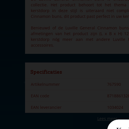
collectie. Het product behoort tot het thema 
kerstdorp in deze stijl is uiteraard niet comp
Cinnamon buns, dit product past perfect in uw ker
Benieuwd of de Luville General Cinnamon buns
afmetingen van het product zijn (L x B x H) 1
kerstdorp nóg meer aan met andere Luville h
accessoires.
Specificaties
Artikelnummer
767590
EAN code
871886132
EAN leverancier
1034024
Lees meer
Merk
Luville