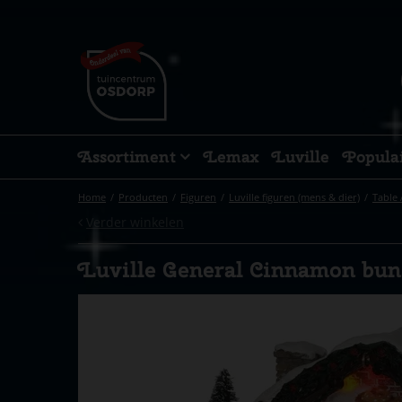
Ga
naar
content
Assortiment
Lemax
Luville
Popula
Home
Producten
Figuren
Luville figuren (mens & dier)
Table 
Verder winkelen
Luville General Cinnamon bun