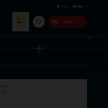
Login
€0,00
verd.
 75,- .