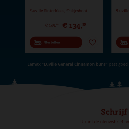
Luville Sinterklaas, Pakjesboot
Luvill
€
134
,
99
€
149
,
99
Bestellen
Lemax "Luville General Cinnamon buns"
past goed 
Schrijf
U kunt de nieuwsbrief o