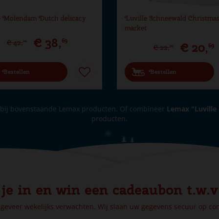
e Molendam Dutch delicacy
Luville Schneewald Christma
market
€
38
,
69
€
42
,
99
€
20
,
69
€
22
,
99
Bestellen
Bestellen
bij bovenstaande Lemax producten. Of combineer
Lemax "Luville
producten.
 je in en win een cadeaubon t.w.v
ngeveer wekelijks verwachten. Wij slaan uw gegevens secuur op c