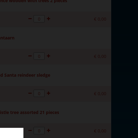
ence wooden with trees 2 pieces
€
0
,
00
antaarn
€
0
,
00
d Santa reindeer sledge
€
0
,
00
istle tree assorted 21 pieces
€
0
,
00