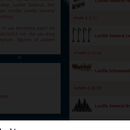
Luville General F
dorp Luville General. Een
leet zonder Luville General
stdorp.
€
5
,
69
€
5
,
12
 in uw kerstdorp past? De
2x8.5x10.5 cm. Vul uw dorp
Luville General L
uisjes, figuren of andere
€
14
,
99
€
13
,
49
Luville Schneewal
€
29
,
99
€
26
,
99
8349
Luville General Br
€
19
,
99
€
17
,
99