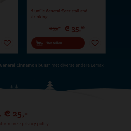
s
Luville General Beer stall and
drinking
€
35
,
99
€
39
,
99
Bestellen
 General Cinnamon buns"
met diverse andere Lemax
. € 25,-
onform onze
privacy policy.