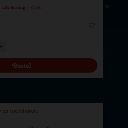
 10% korting
-
€
3
,
80
s en toebehoren: