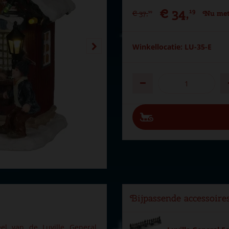
€
34
,
19
€
37
,
Nu met
99
Winkellocatie: LU-35-E
Bijpassende accessoire
el van de Luville General