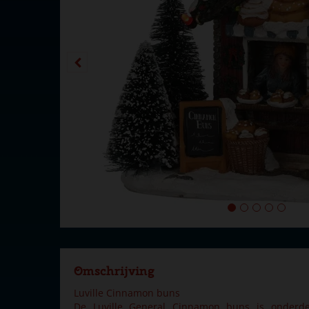
Omschrijving
Luville Cinnamon buns
De Luville General Cinnamon buns is onderde