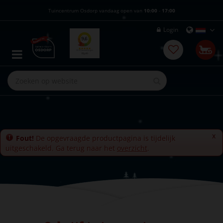
G
Tuincentrum Osdorp vandaag open van
10:00
-
17:00
a
n
Login
a
a
r
c
o
n
t
e
n
t
x
Fout!
De opgevraagde productpagina is tijdelijk
uitgeschakeld. Ga terug naar het
overzicht
.