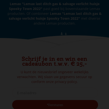
Lemax "Lemax last ditch gas & salvage verlicht huisje
Spooky Town 2022"
past goed bij bovenstaande Lemax
producten. Of combineer
Lemax "Lemax last ditch gas &
salvage verlicht huisje Spooky Town 2022"
met diverse
andere Lemax producten.
Schrijf je in en win een
cadeaubon t.w.v. € 25,-
U kunt de nieuwsbrief ongeveer wekelijks
verwachten. Wij slaan uw gegevens secuur op
conform onze
privacy policy.