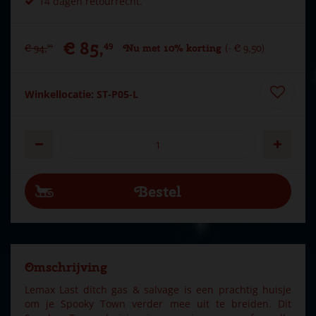
14 dagen retourrecht.
€
85
,
49
€
94
,
Nu met 10% korting
-
€
9
,
50
99
Winkellocatie: ST-P05-L
Omschrijving
Lemax Last ditch gas & salvage is een prachtig huisje
om je Spooky Town verder mee uit te breiden. Dit