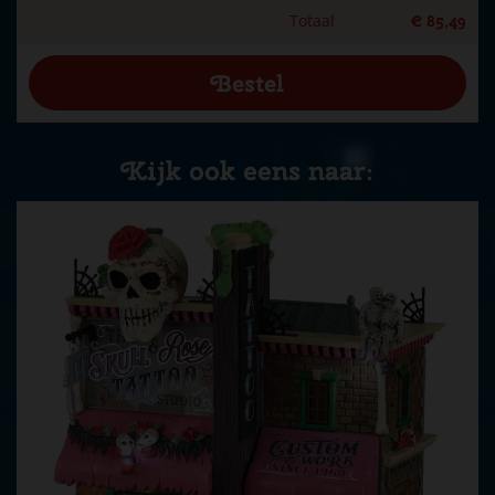
Totaal
€
85
,
49
Kijk ook eens naar: