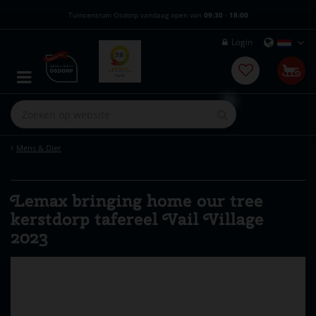
G
Tuincentrum Osdorp vandaag open van
09:30
-
18:00
a
n
Login
a
a
r
c
o
n
t
e
Mens & Dier
n
t
Lemax bringing home our tree
kerstdorp tafereel Vail Village
2023