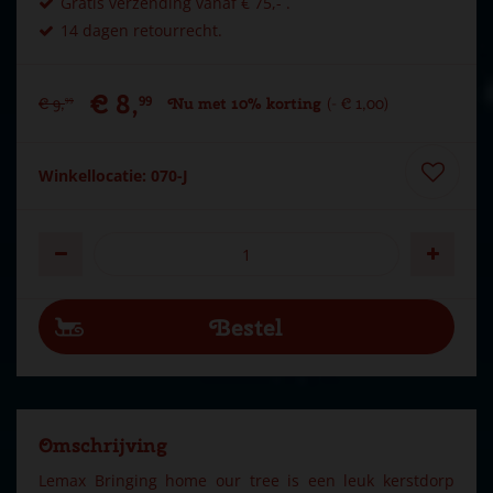
Gratis verzending vanaf € 75,- .
14 dagen retourrecht.
€
8
,
99
€
9
,
Nu met 10% korting
-
€
1
,
00
99
Winkellocatie: 070-J
Omschrijving
Lemax Bringing home our tree is een leuk kerstdorp