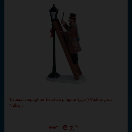
Lemax lamplighter kerstdorp figuur type 3 Caddington
Villag…
€
7
,
64
€
8
,
49