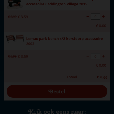
accessoire Caddington Village 2015
€
3
,
99
€
3
,
59
€
0
,
00
Lemax park bench s/2 kerstdorp accessoire
2003
€
3
,
99
€
3
,
59
€
0
,
00
Totaal
€
8
,
99
Kijk ook eens naar: