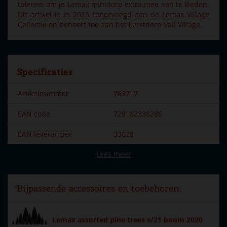
tafereel om je Lemax minidorp extra mee aan te kleden.
Dit artikel is in 2023 toegevoegd aan de Lemax Village
Collectie en behoort toe aan het kerstdorp Vail Village.
Specificaties
Artikelnummer
763717
EAN code
728162336286
EAN leverancier
33628
Lees meer
Merk
Lemax
Dorpsnaam
Vail Village
Bijpassende accessoires en toebehoren:
Locatie
070-J
Soort
Kerstdorp tafereel
Lemax assorted pine trees s/21 boom 2020