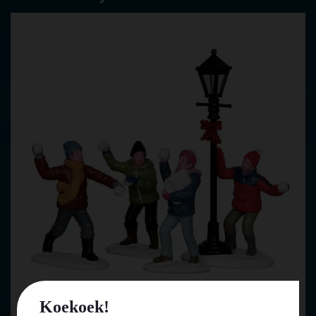
Koekoek!
Lemax snowball fight! s/4 kerstdorp figuur type 5 2013