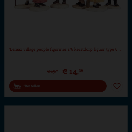
Lemax village people figurines s/6 kerstdorp figuur type 6 …
€
14
,
39
€
15
,
99
Bestellen