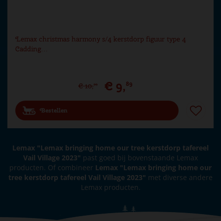
Lemax christmas harmony s/4 kerstdorp figuur type 4
Cadding…
€
9
,
89
€
10
,
99
Bestellen
Lemax "Lemax bringing home our tree kerstdorp tafereel
Vail Village 2023"
past goed bij bovenstaande Lemax
producten. Of combineer
Lemax "Lemax bringing home our
tree kerstdorp tafereel Vail Village 2023"
met diverse andere
Lemax producten.