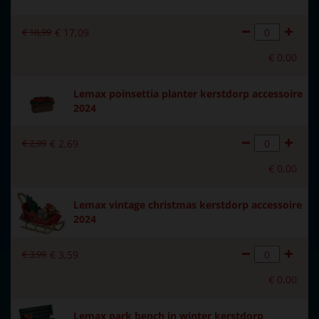
Introductiejaar
2023
€
18
,
99
€
17
,
09
Met verlichting
Nee
€
0
,
00
Met beweging
Nee
Lemax poinsettia planter kerstdorp accessoire
Met muziek
Nee
2024
Materiaal
Polystone
€
2
,
99
€
2
,
69
Formaat
(B x D x H) 13.4x4.1x5.5 cm
€
0
,
00
Hoogte in cm
5.5
Lemax vintage christmas kerstdorp accessoire
2024
€
3
,
99
€
3
,
59
€
0
,
00
Lemax park bench in winter kerstdorp