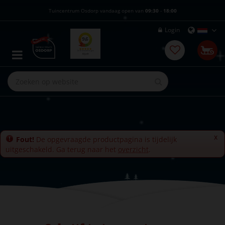
G
Tuincentrum Osdorp vandaag open van
09:30
-
18:00
a
n
Login
a
a
r
c
o
n
t
e
n
t
x
Fout!
De opgevraagde productpagina is tijdelijk
uitgeschakeld. Ga terug naar het
overzicht
.