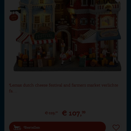
Lemax dutch cheese festival and farmers market verlichte
fa…
€
107
,
99
€
119
,
99
Bestellen