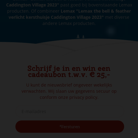
Caddington Village 2023"
past goed bij bovenstaande Lemax
producten. Of combineer
Lemax "Lemax the bell & feather
verlicht kersthuisje Caddington Village 2023"
met diverse
andere Lemax producten.
Schrijf je in en win een
cadeaubon t.w.v. € 25,-
U kunt de nieuwsbrief ongeveer wekelijks
verwachten. Wij slaan uw gegevens secuur op
conform onze
privacy policy.