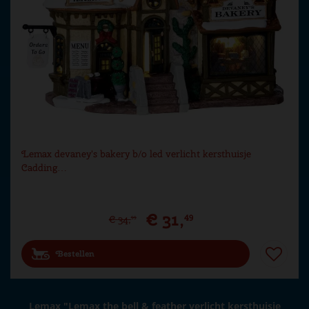
Lemax devaney's bakery b/o led verlicht kersthuisje
Cadding…
€
31
,
49
€
34
,
99
Bestellen
Lemax "Lemax the bell & feather verlicht kersthuisje