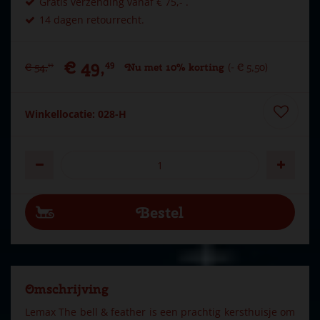
Gratis verzending vanaf € 75,- .
14 dagen retourrecht.
€
49
,
49
€
54
,
Nu met 10% korting
-
€
5
,
50
99
Winkellocatie: 028-H
Omschrijving
Lemax The bell & feather is een prachtig kersthuisje om