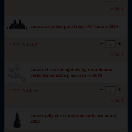
Voeding
Batterijkastje wordt
meegeleverd excl. 3xAA
€
0
,
00
batterijen.
Materiaal
Keramiek
Lemax assorted pine trees s/21 boom 2020
Formaat
(B x D x H) 19x12.3x17.5 cm
€
18
,
99
€
17
,
09
Hoogte in cm
17.5
€
0
,
00
Aantal lampjes
4
Lemax three led light string moonlander
verlichte kerstdorp accessoire 2024
€
11
,
99
€
10
,
79
€
0
,
00
Lemax jolly christmas tree verlichte boom
2022