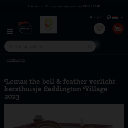
G
Tuincentrum Osdorp vandaag open van
09:30
-
18:00
a
n
Login
a
a
r
c
o
n
t
e
Kersthuisjes
n
t
Lemax the bell & feather verlicht
kersthuisje Caddington Village
2023