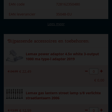
EAN code
728162350480
EAN leverancier
35048-EU
Lees meer
Merk
Lemax
Dorpsnaam
Caddington Village
Bijpassende accessoires en toebehoren:
Locatie
028-H
Lemax power adaptor 4.5v white 3-output
Soort
Bebouwing
1000 ma type-l adapter 2019
Introductiejaar
2023
€
24
,
99
€
22
,
49
Met verlichting
Ja
€
0
,
00
Met beweging
Nee
Lemax gas lantern street lamp s/8 verlichte
Met muziek
Nee
straatlantaarn 2006
Inside scene
Nee
€
13
,
99
€
12
,
59