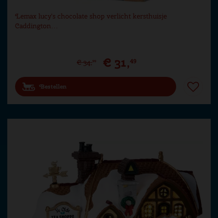
Lemax lucy's chocolate shop verlicht kersthuisje
Caddington…
€
31
,
49
€
34
,
99
Bestellen