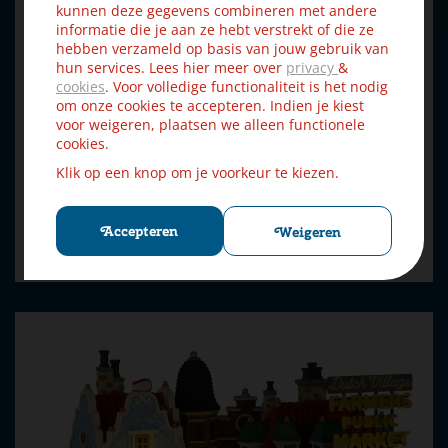
kunnen deze gegevens combineren met andere
informatie die je aan ze hebt verstrekt of die ze
hebben verzameld op basis van jouw gebruik van
hun services. Lees hier meer over
privacy
&
cookies
. Voor volledige functionaliteit is het nodig
Lemax tannenbaum christmas shoppe verlicht kersthuisje
om onze cookies te accepteren. Indien je kiest
Cadd…
voor weigeren, plaatsen we alleen functionele
cookies.
Klik op een knop om je voorkeur te kiezen.
€
31
,
49
€
34
,
99
Accepteren
Weigeren
Bestellen