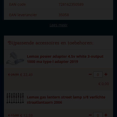
EAN code
728162350589
EAN leverancier
35058
Lees meer
Merk
Lemax
Dorpsnaam
Caddington Village
Bijpassende accessoires en toebehoren:
Locatie
025-F
Lemax power adaptor 4.5v white 3-output
Soort
Bebouwing
1000 ma type-l adapter 2019
Introductiejaar
2023
€
24
,
99
€
22
,
49
Met verlichting
Ja
€
0
,
00
Met beweging
Nee
Lemax gas lantern street lamp s/8 verlichte
Met muziek
Nee
straatlantaarn 2006
Inside scene
Ja
€
13
,
99
€
12
,
59