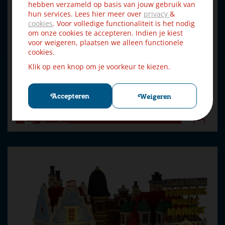
hebben verzameld op basis van jouw gebruik van
hun services. Lees hier meer over
privacy
&
cookies
. Voor volledige functionaliteit is het nodig
om onze cookies te accepteren. Indien je kiest
voor weigeren, plaatsen we alleen functionele
Lemax tannenbaum christmas shoppe verlicht kersthuisje
cookies.
Cadd…
Klik op een knop om je voorkeur te kiezen.
€
31
,
Accepteren
Weigeren
49
€
34
,
99
Bestellen