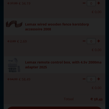
€
37
,
99
€
34
,
19
€
0
,
00
Lemax wired wooden fence kerstdorp
accessoire 2008
€
2
,
99
€
2
,
69
€
0
,
00
Lemax remote control box, with 4.5v 2000ma
adapter 2025
€
64
,
99
€
58
,
49
€
0
,
00
Totaal
€
58
,
49