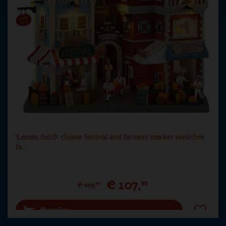
Lemax dutch cheese festival and farmers market verlichte
fa…
€
107
,
99
€
119
,
99
Bestellen