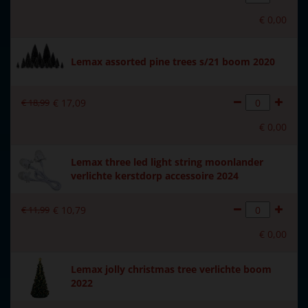
Voeding
Batterijkastje wordt
meegeleverd excl. 3xAA
€
0
,
00
batterijen.
Materiaal
Keramiek
Lemax assorted pine trees s/21 boom 2020
Formaat
(B x D x H) 22x13.7x16.5 cm
€
18
,
99
€
17
,
09
Hoogte in cm
16.5
€
0
,
00
Aantal lampjes
4
Lemax three led light string moonlander
verlichte kerstdorp accessoire 2024
€
11
,
99
€
10
,
79
€
0
,
00
Lemax jolly christmas tree verlichte boom
2022