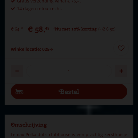
Gratis verzending vanaf € 75,- .
14 dagen retourrecht.
€
58
,
49
€
64
,
Nu met 10% korting
-
€
6
,
50
99
Winkellocatie: 025-F
Omschrijving
Lemax Polka dot's clubhouse is een prachtig kersthuisje