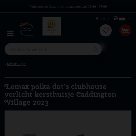
G
Tuincentrum Osdorp vandaag open van
10:00
-
17:00
a
n
Login
a
a
r
c
o
n
t
e
Kersthuisjes
n
t
Lemax polka dot's clubhouse
verlicht kersthuisje Caddington
Village 2023