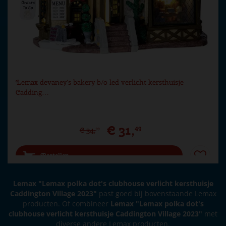
Lemax devaney's bakery b/o led verlicht kersthuisje
Cadding…
€
31
,
49
€
34
,
99
Bestellen
Lemax "Lemax polka dot's clubhouse verlicht kersthuisje
Caddington Village 2023"
past goed bij bovenstaande Lemax
producten. Of combineer
Lemax "Lemax polka dot's
clubhouse verlicht kersthuisje Caddington Village 2023"
met
diverse andere Lemax producten.