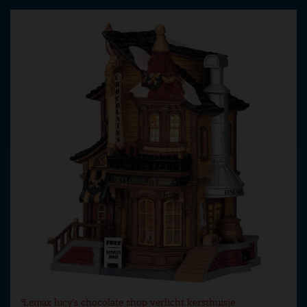
Lemax lucy's chocolate shop verlicht kersthuisje