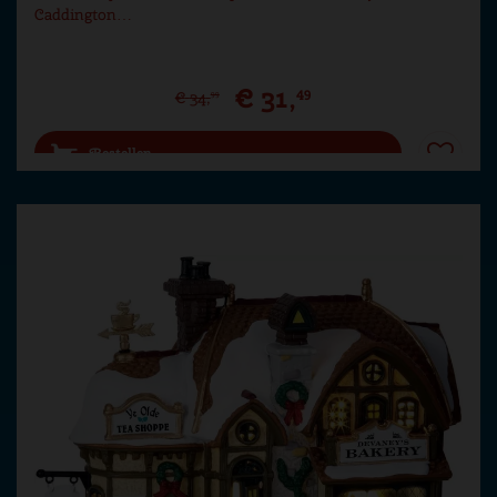
Caddington…
€
31
,
49
€
34
,
99
Bestellen