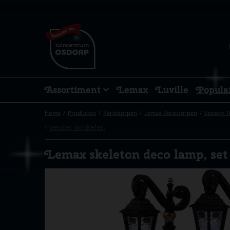
Ga
naar
content
Assortiment
Lemax
Luville
Popula
Home
Producten
Kerstdorpen
Lemax Kerstdorpen
Spooky 
Verder winkelen
Lemax skeleton deco lamp, set 