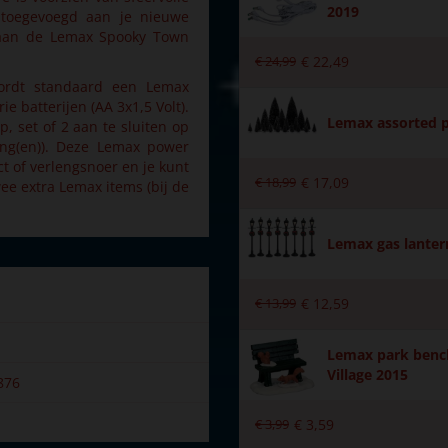
2019
 toegevoegd aan je nieuwe
d aan de Lemax Spooky Town
€
24
,
99
€
22
,
49
ordt standaard een Lemax
ie batterijen (AA 3x1,5 Volt).
Lemax assorted p
, set of 2 aan te sluiten op
ang(en)). Deze Lemax power
ct of verlengsnoer en je kunt
€
18
,
99
€
17
,
09
ee extra Lemax items (bij de
Lemax gas lantern
€
13
,
99
€
12
,
59
Lemax park bench
Village 2015
876
€
3
,
99
€
3
,
59