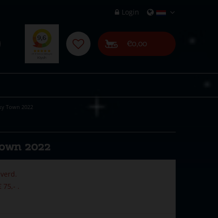
Login
€0,00
oky Town 2022
Town 2022
verd.
 75,- .