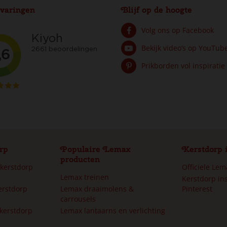
varingen
Blijf op de hoogte
Volg ons op Facebook
Bekijk video’s op YouTub
Prikborden vol inspiratie
rp
Populaire Lemax
Kerstdorp 
producten
 kerstdorp
Officiele Le
Lemax treinen
Kerstdorp ins
erstdorp
Lemax draaimolens &
Pinterest
carrousels
kerstdorp
Lemax lantaarns en verlichting