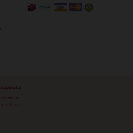
e
inspiratie
max dorpen
piratie op