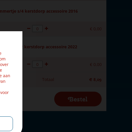
ertje s/4 kerstdorp accessoire 2016
€
0
,
00
edgerow s/2 kerstdorp accessoire 2022
e
 om
 over
€
0
,
00
ze
e aan
Totaal
€
8
,
09
van
 voor