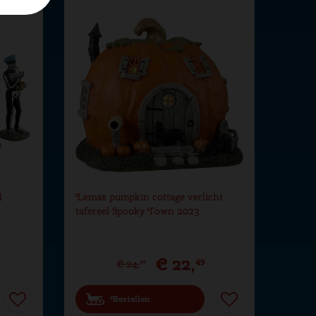
l
Lemax pumpkin cottage verlicht
tafereel Spooky Town 2023
€
22
,
49
€
24
,
99
Bestellen