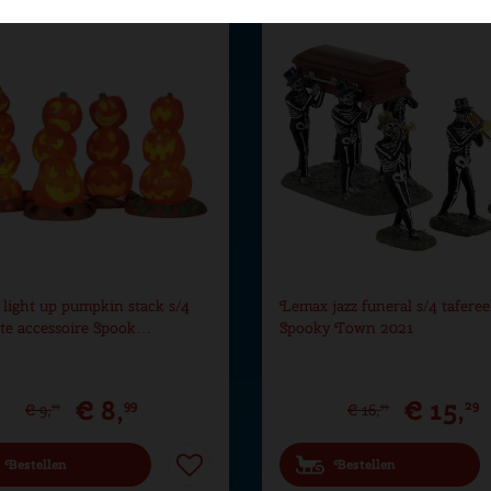
light up pumpkin stack s/4
Lemax jazz funeral s/4 taferee
hte accessoire Spook…
Spooky Town 2021
€
8
,
€
15
,
99
29
€
9
,
€
16
,
99
99
Bestellen
Bestellen