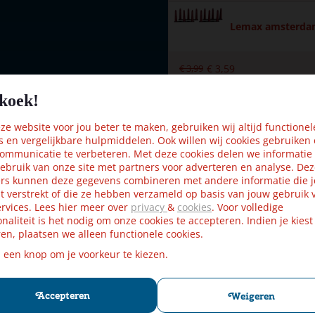
Lemax amsterdamm
wn
€
3
,
99
€
3
,
59
s
koek!
Lemax flexible h
e website voor jou beter te maken, gebruiken wij altijd functionel
s en vergelijkbare hulpmiddelen. Ook willen wij cookies gebruiken
ommunicatie te verbeteren. Met deze cookies delen we informatie
€
4
,
99
€
4
,
49
ebruik van onze site met partners voor adverteren en analyse. De
rs kunnen deze gegevens combineren met andere informatie die j
t verstrekt of die ze hebben verzameld op basis van jouw gebruik 
rvices. Lees hier meer over
privacy
&
cookies
. Voor volledige
onaliteit is het nodig om onze cookies te accepteren. Indien je kiest
en, plaatsen we alleen functionele cookies.
xAA (excl.)
p een knop om je voorkeur te kiezen.
Kijk ook eens naar:
 2x5x10.5 cm
Accepteren
Weigeren