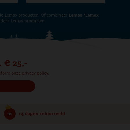
de Lemax producten. Of combineer
Lemax "Lemax
ndere Lemax producten.
. € 25,-
onform onze
privacy policy.
14 dagen retourrecht