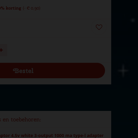
% korting
-
€
0
,
90
s en toebehoren:
tor 4.5v white 3-output 1000 ma type-l adapter