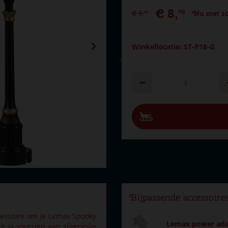
€
8
,
09
€
8
,
Nu met 10
99
Winkellocatie: ST-P18-G
Bijpassende accessoire
ccessoire om je Lemax Spooky
Lemax power adap
e is voorzien van sfeervolle