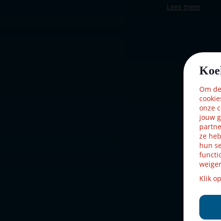
Lees meer
Merk
Lemax
Dorpsnaam
Spooky To
Locatie
ST-P18-G
Soort
Accessoire
Koe
Introductiejaar
2022
Om dez
cookie
Met verlichting
Ja
onze c
jouw g
Met beweging
Nee
partne
ze heb
hun se
Met muziek
Nee
functi
weiger
Voeding
batterijen 3
Klik o
Materiaal
Kunststof
Formaat
(B x D x H)