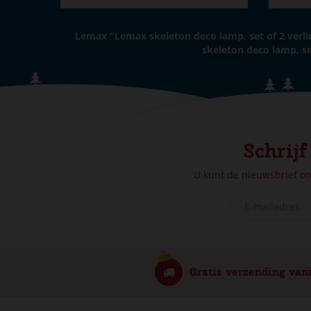
Lemax "Lemax skeleton deco lamp, set of 2 verl
skeleton deco lamp, se
Schrijf
U kunt de nieuwsbrief o
Gratis verzending van