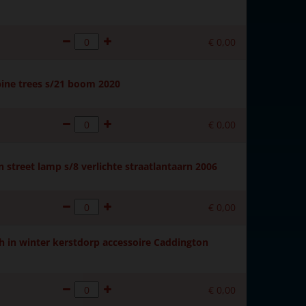
€
0
,
00
ine trees s/21 boom 2020
€
0
,
00
 street lamp s/8 verlichte straatlantaarn 2006
€
0
,
00
 in winter kerstdorp accessoire Caddington
€
0
,
00