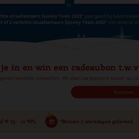
ichte straatlantaarn Spooky Town 2022"
past goed bij bovenstaan
t of 2 verlichte straatlantaarn Spooky Town 2022"
met diverse a
 je in en win een cadeaubon t.w.v
ngeveer wekelijks verwachten. Wij slaan uw gegevens secuur op c
af € 75,- in NL
Binnen 2 werkdagen geleverd.