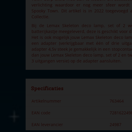
verlichting waardoor er nog meer sfeer wordt
Spooky Town. Dit artikel is in 2022 toegevoeg
Collectie.
Bij de Lemax Skeleton deco lamp, set of 2 w
batterijkastje meegeleverd, deze is geschikt voor dr
Het is ook mogelijk jouw Lemax Skeleton deco lamp
een adapter (verkrijgbaar met één of drie uitg
adapter 4,5v steek je gemakkelijk in een stopconta
dan jouw Lemax Skeleton deco lamp, set of 2 en tw
3 uitgangen versie) op de adapter aansluiten.
Specificaties
Artikelnummer
763464
EAN code
728162249
EAN leverancier
24987