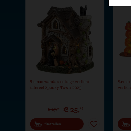
Hoogte in cm
10.5
Aantal lampjes
2
Lemax wanda's cottage verlicht
Lemax 
tafereel Spooky Town 2023
verlic
€
25
,
19
€
27
,
99
Bestellen