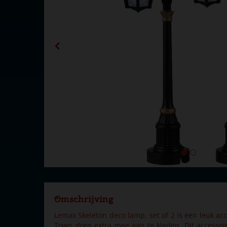
Omschrijving
Lemax Skeleton deco lamp, set of 2 is een leuk a
Town dorp extra mee aan te kleden. Dit accessoir