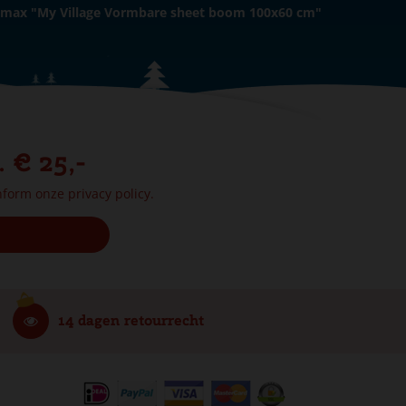
max "My Village Vormbare sheet boom 100x60 cm"
. € 25,-
onform onze
privacy policy.
14 dagen retourrecht