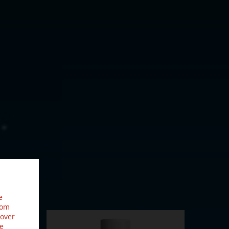
e
 om
 over
ze