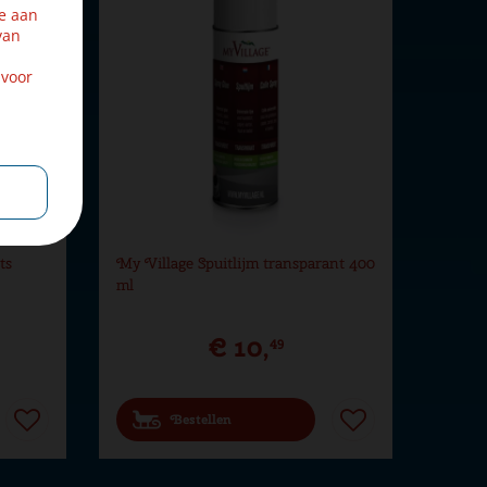
e aan
van
 voor
ts
My Village Spuitlijm transparant 400
ml
€
10
,
49
Bestellen