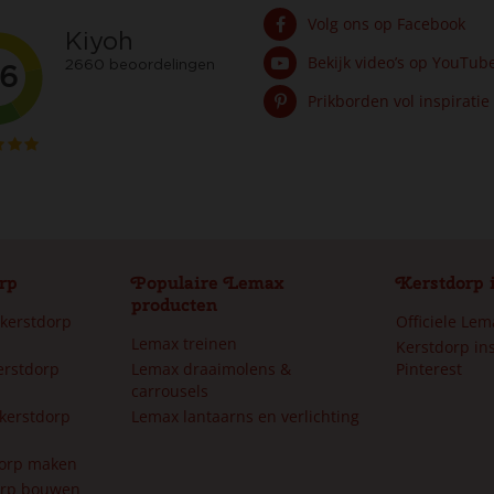
Volg ons op Facebook
Bekijk video’s op YouTub
Prikborden vol inspiratie
rp
Populaire Lemax
Kerstdorp 
producten
 kerstdorp
Officiele Le
Lemax treinen
Kerstdorp ins
erstdorp
Lemax draaimolens &
Pinterest
carrousels
kerstdorp
Lemax lantaarns en verlichting
dorp maken
orp bouwen