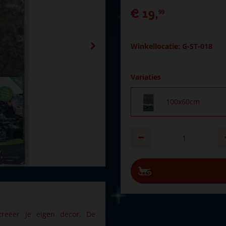
€
19
,
99
Winkellocatie: G-ST-018
Variaties
100x60cm
creëer je eigen decor. De