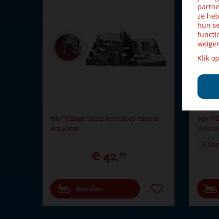
partne
ze heb
hun se
functi
weiger
Klik o
My Village Basis kerstdorp tunnel
My Vil
80x40cm
120x1
3 Var
€
42
,
99
Bestellen