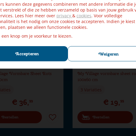
rs kunnen deze gegevens combineren met andere informatie die j
t verstrekt of die ze hebben verzameld op basis van jouw gebruik 
rvices. Lees hier meer over
privacy
&
cookies
. Voor volledige
onaliteit is het nodig om onze cookies te accepteren. Indien je kiest
en, plaatsen we alleen functionele cookies.
p een knop om je voorkeur te kiezen.
Accepteren
Weigeren
lage Vormbare Sheet Rots
My Village vormbare sheet ro
00cm
100x60 cm
iaties
3 Variaties
€
36
,
€
19
,
99
99
Bestellen
Bestellen