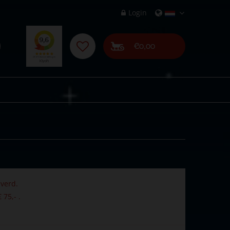
Login
€0,00
verd.
 75,- .