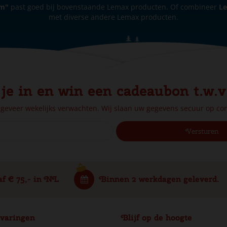
cm"
past goed bij bovenstaande Lemax producten. Of combineer
Le
met diverse andere Lemax producten.
 je in en win een cadeaubon t.w.v
ngeveer wekelijks verwachten. Wij slaan uw gegevens secuur op c
af € 75,- in NL
Binnen 2 werkdagen geleverd.
varingen
Blijf op de hoogte