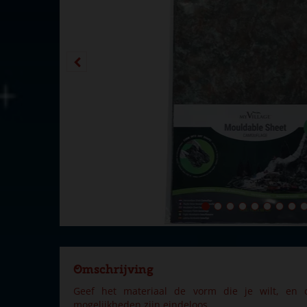
Omschrijving
Geef het materiaal de vorm die je wilt, en 
mogelijkheden zijn eindeloos.