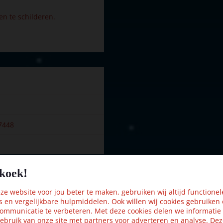
en te schilderen.
7448
koek!
Kijk ook eens naar:
e website voor jou beter te maken, gebruiken wij altijd functionel
s en vergelijkbare hulpmiddelen. Ook willen wij cookies gebruiken
en
ommunicatie te verbeteren. Met deze cookies delen we informatie
ebruik van onze site met partners voor adverteren en analyse. De