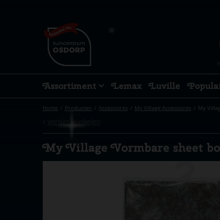
Ga
naar
content
Assortiment
Lemax
Luville
Popula
Home
Producten
Accessoires
My Village Accessoires
My Vill
Verder winkelen
My Village Vormbare sheet b