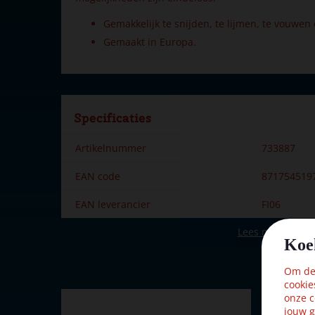
Gemakkelijk te snijden, te lijmen, te vouwen 
Gemaakt in Europa.
Specificaties
Artikelnummer
733887
EAN code
871754519
EAN leverancier
FI06
Lees meer
Merk
My Village
Koe
Hoogte in cm
56.6
Om dez
cookie
Kleur
Bruin, Gro
onze c
jouw g