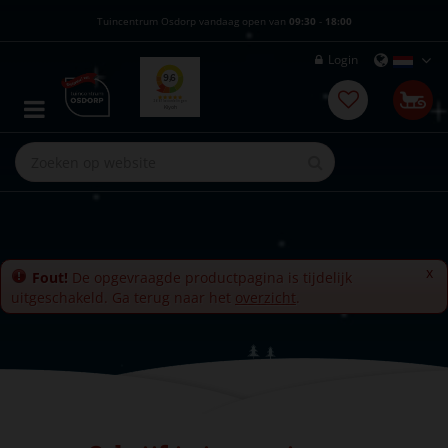
G
Tuincentrum Osdorp vandaag open van
09:30
-
18:00
a
n
Login
a
a
r
c
o
n
t
e
n
t
x
Fout!
De opgevraagde productpagina is tijdelijk
uitgeschakeld. Ga terug naar het
overzicht
.