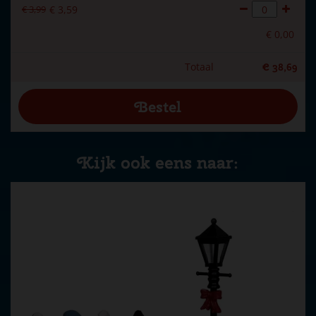
€
3
,
99
€
3
,
59
€
0
,
00
Totaal
€
38
,
69
Kijk ook eens naar: