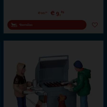
€
9
,
89
€
10
,
99
Bestellen