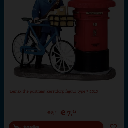
Lemax the postman kerstdorp figuur type 3 2010
€
7
,
64
€
8
,
49
Bestellen