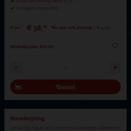
Gratis verzending vanaf € 75,- .
14 dagen retourrecht.
€
38
,
69
€
42
,
Nu met 10% korting
-
€
4
,
30
99
Winkellocatie: 078-02
Omschrijving
Lemax Too big a catch is een leuk kerstdorp tafereel om