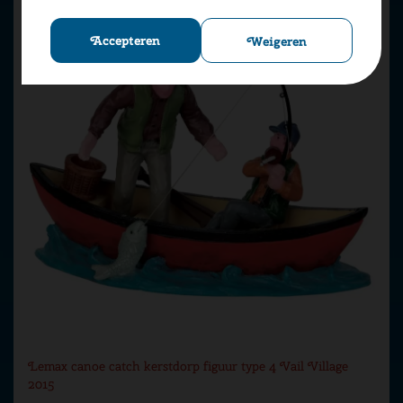
Accepteren
Weigeren
Lemax canoe catch kerstdorp figuur type 4 Vail Village
2015