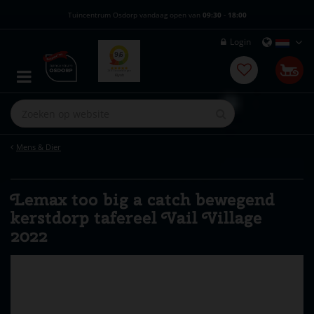
G
Tuincentrum Osdorp vandaag open van
09:30
-
18:00
a
n
Login
a
a
r
c
o
n
t
e
Mens & Dier
n
t
Lemax too big a catch bewegend
kerstdorp tafereel Vail Village
2022