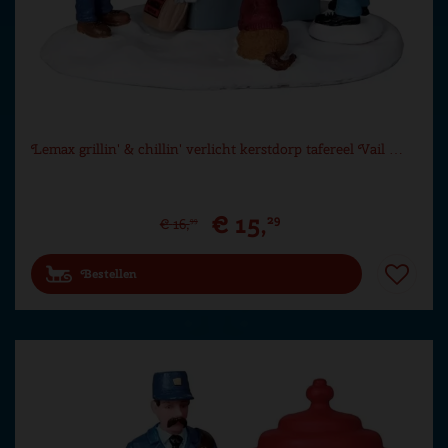
Lemax grillin' & chillin' verlicht kerstdorp tafereel Vail …
€
15
,
29
€
16
,
99
Bestellen