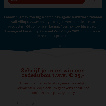
Lemax "Lemax too big a catch bewegend kerstdorp tafereel
Vail Village 2022"
past goed bij bovenstaande Lemax
producten. Of combineer
Lemax "Lemax too big a catch
bewegend kerstdorp tafereel Vail Village 2022"
met diverse
andere Lemax producten.
Schrijf je in en win een
cadeaubon t.w.v. € 25,-
U kunt de nieuwsbrief ongeveer wekelijks
verwachten. Wij slaan uw gegevens secuur op
conform onze
privacy policy.