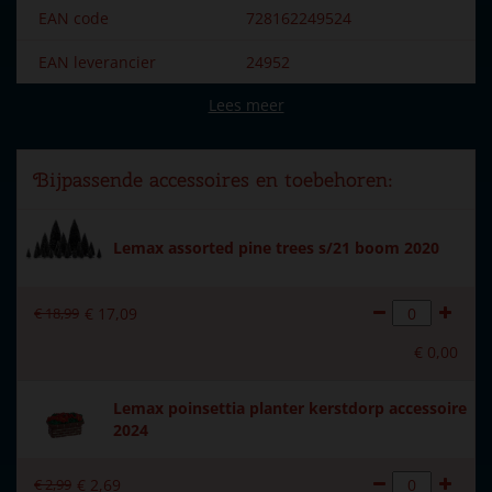
EAN code
728162249524
EAN leverancier
24952
Lees meer
Merk
Lemax
Dorpsnaam
Vail Village
Bijpassende accessoires en toebehoren:
Locatie
078-02
Soort
Animaties (met beweging),
Lemax assorted pine trees s/21 boom 2020
Kerstdorp tafereel
Introductiejaar
2022
€
18
,
99
€
17
,
09
Met verlichting
Nee
€
0
,
00
Met beweging
Ja
Lemax poinsettia planter kerstdorp accessoire
2024
Met muziek
Nee
Voeding
batterijen 3xAA (excl.)
€
2
,
99
€
2
,
69