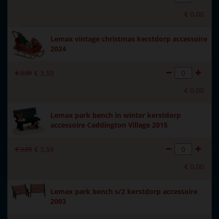
Materiaal
Polystone
€
0
,
00
Formaat
(B x D x H) 21,8x12,1x11,6
Lemax vintage christmas kerstdorp accessoire
cm
2024
Hoogte in cm
11.6
€
3
,
99
€
3
,
59
€
0
,
00
Lemax park bench in winter kerstdorp
accessoire Caddington Village 2015
€
3
,
99
€
3
,
59
€
0
,
00
Lemax park bench s/2 kerstdorp accessoire
2003