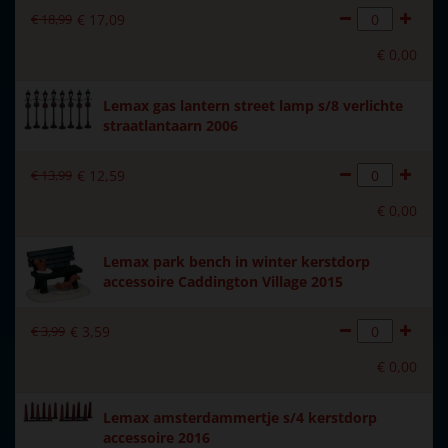
€
18
,
99
€
17
,
09
Met verlichting
Nee
€
0
,
00
Met beweging
Nee
Lemax gas lantern street lamp s/8 verlichte
Met muziek
Nee
straatlantaarn 2006
Materiaal
Polystone
€
13
,
99
€
12
,
59
Formaat
(B x D x H) 8,8x4x7,8 cm
€
0
,
00
Hoogte in cm
7.8
Lemax park bench in winter kerstdorp
accessoire Caddington Village 2015
€
3
,
99
€
3
,
59
€
0
,
00
Lemax amsterdammertje s/4 kerstdorp
accessoire 2016