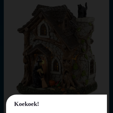
Koekoek!
Lemax wanda's cottage verlicht tafereel Spooky Town 2023