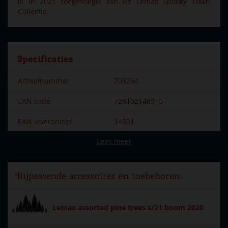
is in 2021 toegevoegd aan de Lemax Spooky Town
Collectie.
Specificaties
Artikelnummer
708264
EAN code
728162148315
EAN leverancier
14831
Lees meer
Merk
Lemax
Dorpsnaam
Spooky Town
Bijpassende accessoires en toebehoren:
Locatie
ST-P21-AC
Soort
Accessoires
Lemax assorted pine trees s/21 boom 2020
Introductiejaar
2021