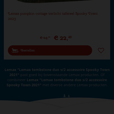
Lemax pumpkin cottage verlicht tafereel Spooky Town
2023
€
22
,
49
€
24
,
99
Bestellen
Lemax "Lemax tombstone duo s/2 accessoire Spooky Town
2021"
past goed bij bovenstaande Lemax producten. Of
combineer
Lemax "Lemax tombstone duo s/2 accessoire
Spooky Town 2021"
met diverse andere Lemax producten.