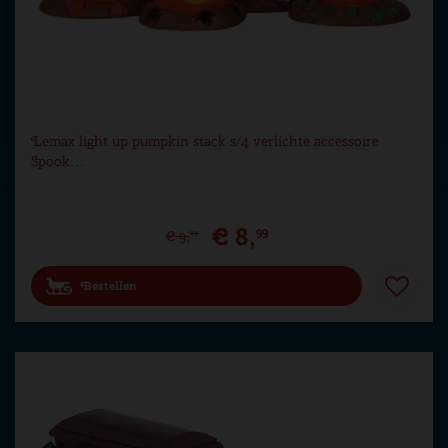
Lemax light up pumpkin stack s/4 verlichte accessoire
Spook…
€
8
,
99
€
9
,
99
Bestellen