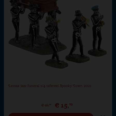
Lemax jazz funeral s/4 tafereel Spooky Town 2021
€
15
,
29
€
16
,
99