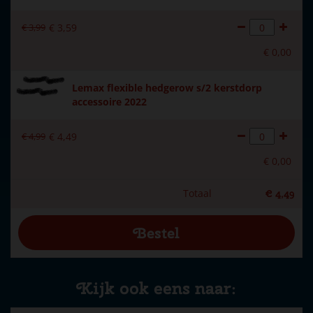
€
3
,
99
€
3
,
59
€
0
,
00
Lemax flexible hedgerow s/2 kerstdorp
accessoire 2022
€
4
,
99
€
4
,
49
€
0
,
00
Totaal
€
4
,
49
Kijk ook eens naar: