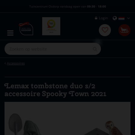
G
Tuincentrum Osdorp vandaag open van
09:30
-
18:00
a
n
Login
a
a
r
c
o
n
t
e
Accessoires
n
t
Lemax tombstone duo s/2
accessoire Spooky Town 2021