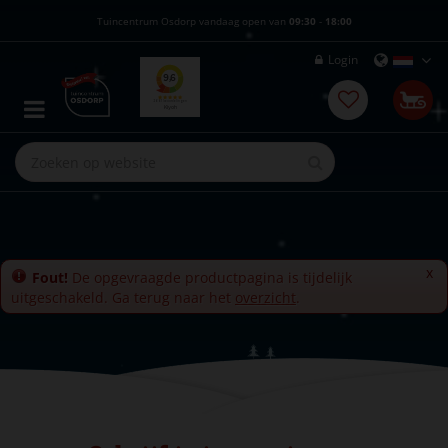
G
Tuincentrum Osdorp vandaag open van
09:30
-
18:00
a
n
Login
a
a
r
c
o
n
t
e
n
t
x
Fout!
De opgevraagde productpagina is tijdelijk
uitgeschakeld. Ga terug naar het
overzicht
.