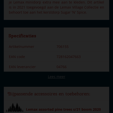
je Lemax minidorp extra mee aan te kleden. Dit artikel
is in 2021 toegevoegd aan de Lemax Village Collectie en
behoort toe aan het kerstdorp Sugar 'N' Spice.
Specificaties
Artikelnummer
706155
EAN code
728162047663
EAN leverancier
04766
Lees meer
Merk
Lemax
Dorpsnaam
Sugar 'n' Spice
Bijpassende accessoires en toebehoren:
Locatie
103-F
Soort
Accessoires
Lemax assorted pine trees s/21 boom 2020