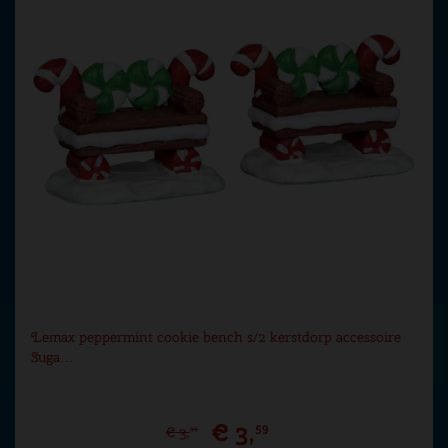
Lemax peppermint cookie bench s/2 kerstdorp accessoire
Suga…
€
3
,
59
€
3
,
99