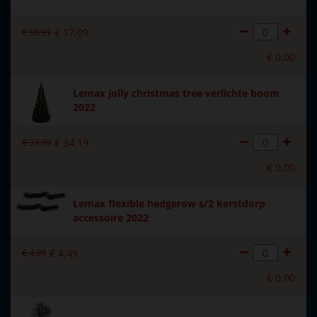
Introductiejaar
2021
€
18
,
99
€
17
,
09
Met verlichting
Nee
€
0
,
00
Met beweging
Nee
Lemax jolly christmas tree verlichte boom
Met muziek
Nee
2022
Materiaal
Polystone
€
37
,
99
€
34
,
19
Formaat
(B x D x H) 8,7x1,6x6 cm
€
0
,
00
Hoogte in cm
6
Lemax flexible hedgerow s/2 kerstdorp
accessoire 2022
€
4
,
99
€
4
,
49
€
0
,
00