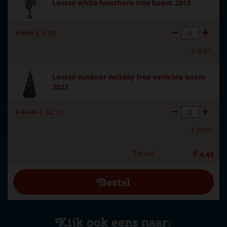
Lemax white hawthorn tree boom 2019
€
5
,
99
€
5
,
39
€
0
,
00
Lemax outdoor holiday tree verlichte boom
2022
€
37
,
99
€
34
,
19
€
0
,
00
Totaal
€
4
,
49
Kijk ook eens naar: