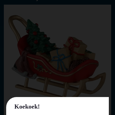
Koekoek!
Lemax vintage christmas kerstdorp accessoire 2024