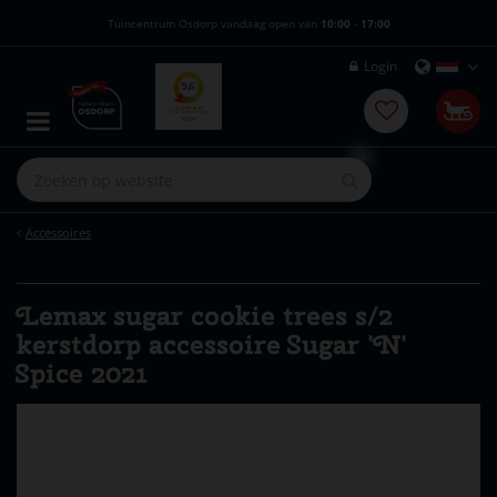
G
Tuincentrum Osdorp vandaag open van
10:00
-
17:00
a
n
Login
a
a
r
c
o
n
t
e
Accessoires
n
t
Lemax sugar cookie trees s/2
kerstdorp accessoire Sugar 'N'
Spice 2021