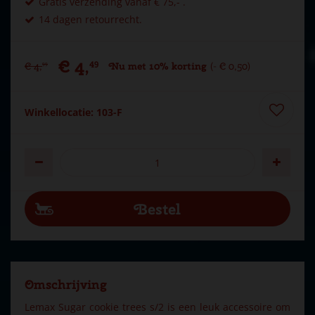
Gratis verzending vanaf € 75,- .
14 dagen retourrecht.
€
4
,
49
€
4
,
Nu met 10% korting
-
€
0
,
50
99
Winkellocatie: 103-F
Omschrijving
Lemax Sugar cookie trees s/2 is een leuk accessoire om