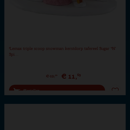
Lemax triple scoop snowman kerstdorp tafereel Sugar 'N'
Spi…
€
11
,
69
€
12
,
99
Bestellen