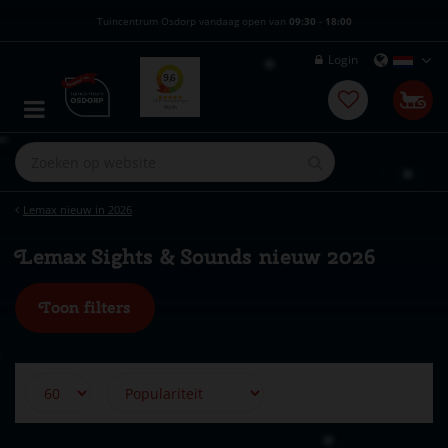
G
Tuincentrum Osdorp vandaag open van
09:30
-
18:00
a
n
Login
a
a
r
c
o
n
t
e
Lemax nieuw in 2026
n
t
Lemax Sights & Sounds nieuw 2026
Toon filters