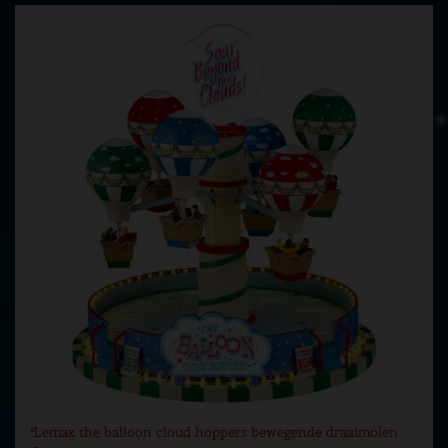
Lemax the balloon cloud hoppers bewegende draaimolen