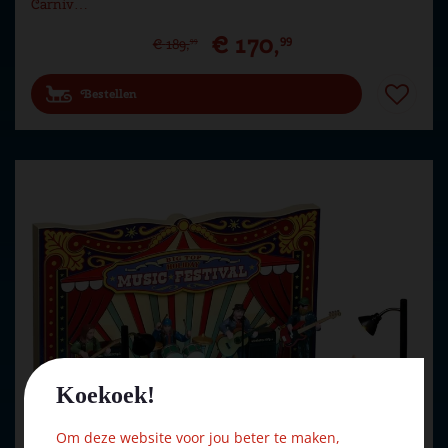
Carniv…
€
170
,
99
€
189
,
99
Bestellen
Koekoek!
Om deze website voor jou beter te maken,