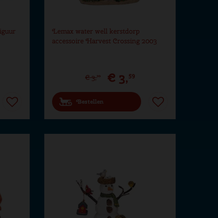
iguur
Lemax water well kerstdorp
accessoire Harvest Crossing 2003
€
3
,
59
€
3
,
99
Bestellen