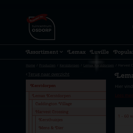
Ga
naar
content
Assortiment
Lemax
Luville
Popula
Home
Producten
Kerstdorpen
Lemax Kerstdorpen
Harvest C
Lema
Terug naar overzicht
Kerstdorpen
Hier vind
Lees me
Lemax Kerstdorpen
Caddington Village
Harvest Crossing
1 - 60 
Kersthuisjes
Mens & Dier