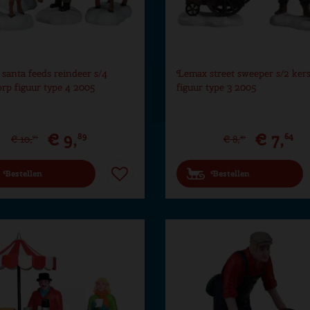
santa feeds reindeer s/4
Lemax street sweeper s/2 ker
orp figuur type 4 2005
figuur type 3 2005
€
9
,
€
7
,
89
64
€
10
,
€
8
,
99
49
Bestellen
Bestellen