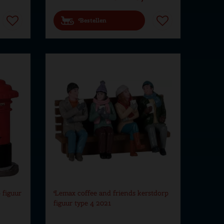
Bestellen
 figuur
Lemax coffee and friends kerstdorp
figuur type 4 2021