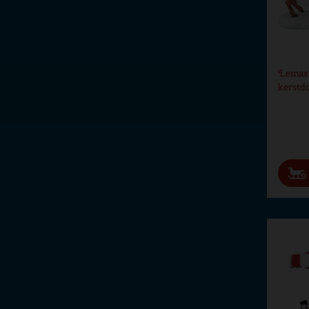
Lemax 
kerstd