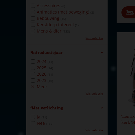
Accessoires
(6)
Animaties (met beweging)
(2)
Bebouwing
(16)
Kerstdorp tafereel
(1)
Mens & dier
(133)
Wis selectie
Introductiejaar
2024
(14)
2025
(14)
2026
(11)
2023
(10)
Meer
Wis selectie
Met verlichting
Lemax l
Ja
(31)
kerk H
Nee
(152)
Wis selectie