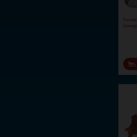
Lemax t
bewege