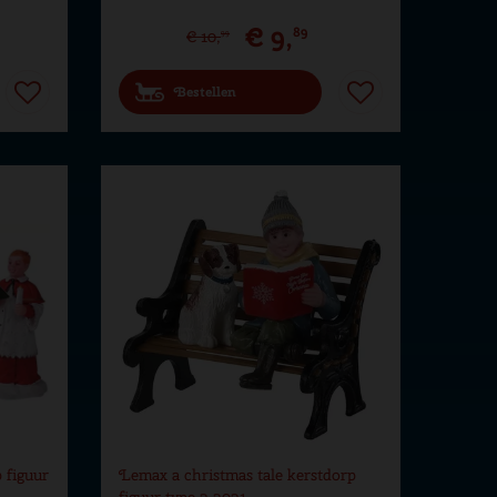
€
9
,
89
€
10
,
99
Bestellen
 figuur
Lemax a christmas tale kerstdorp
figuur type 2 2021