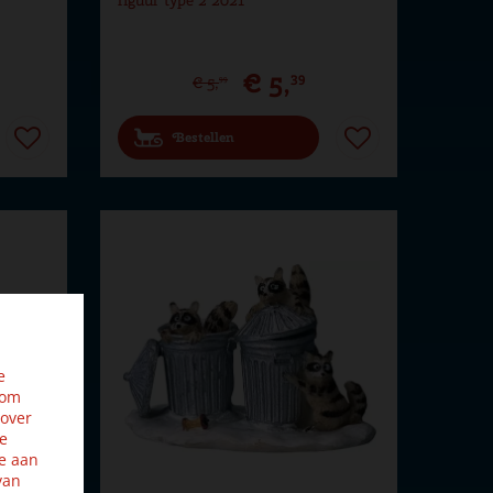
€
5
,
39
€
5
,
99
Bestellen
e
 om
 over
ze
e aan
van