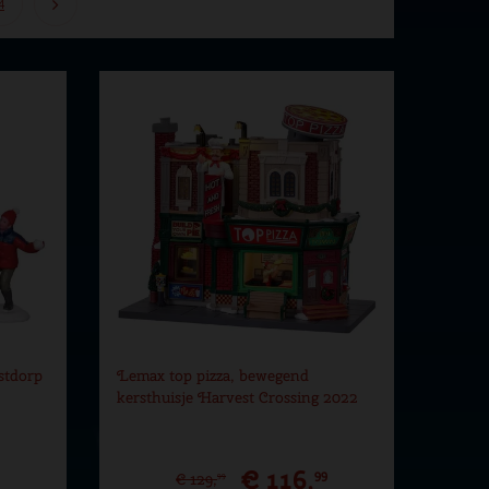
4
stdorp
Lemax top pizza, bewegend
kersthuisje Harvest Crossing 2022
€
116
,
99
€
129
,
99