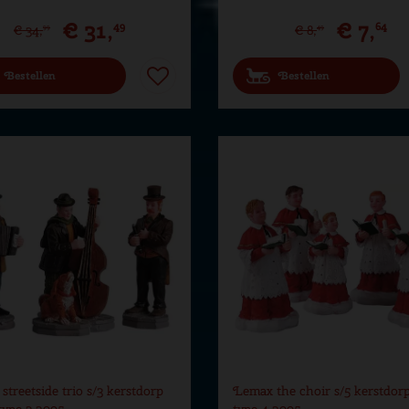
€
31
,
€
7
,
49
64
€
34
,
€
8
,
99
49
Bestellen
Bestellen
treetside trio s/3 kerstdorp
Lemax the choir s/5 kerstdorp
type 3 2005
type 4 2005