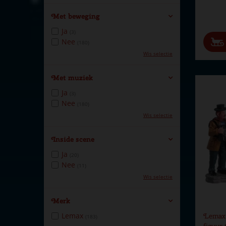
Met beweging
Ja
(3)
Nee
(180)
Wis selectie
Met muziek
Ja
(3)
Nee
(180)
Wis selectie
Inside scene
Ja
(20)
Nee
(11)
Wis selectie
Merk
Lemax
Lemax s
(183)
figuur 