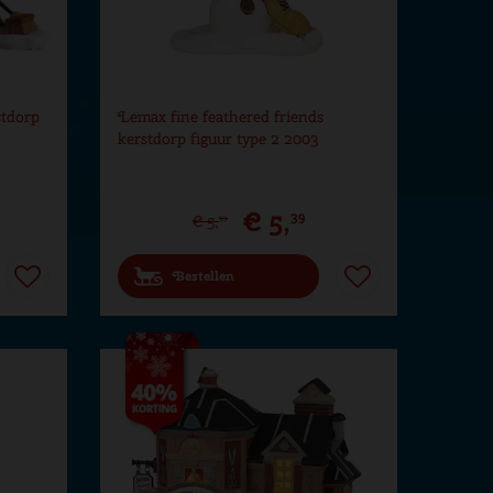
stdorp
Lemax fine feathered friends
kerstdorp figuur type 2 2003
€
5
,
39
€
5
,
99
Bestellen