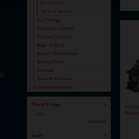
Accessoires
Sights & Sounds
Vail Village
Plymouth Corners
Jukebox Junction
Sugar 'n Spice
Santa's Wonderland
Spooky Town
Carnival
General Products
Luville kerstdorpen
Black Friday
Lemax 
factor
Ja
(1)
Wis selectie
Soort