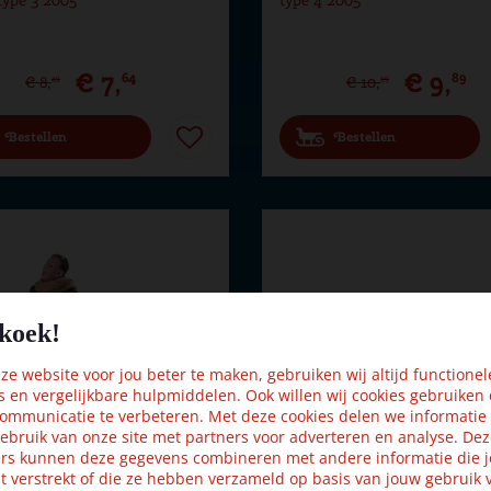
€
7
,
€
9
,
64
89
€
8
,
€
10
,
49
99
Bestellen
Bestellen
koek!
e website voor jou beter te maken, gebruiken wij altijd functionel
s en vergelijkbare hulpmiddelen. Ook willen wij cookies gebruiken
ommunicatie te verbeteren. Met deze cookies delen we informatie
ebruik van onze site met partners voor adverteren en analyse. De
rs kunnen deze gegevens combineren met andere informatie die j
t verstrekt of die ze hebben verzameld op basis van jouw gebruik 