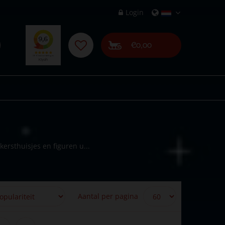
Login
€0,00
ersthuisjes en figuren u...
Aantal per pagina