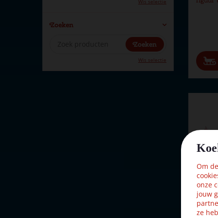
Wis selectie
Zoeken
Wis selectie
Koe
Om dez
cookie
onze c
jouw g
partne
ze heb