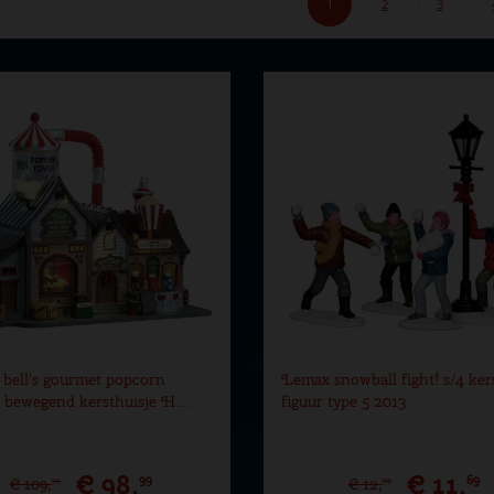
1
2
3
bell's gourmet popcorn
Lemax snowball fight! s/4 ker
y bewegend kersthuisje H…
figuur type 5 2013
€
98
,
€
11
,
99
69
€
109
,
€
12
,
99
99