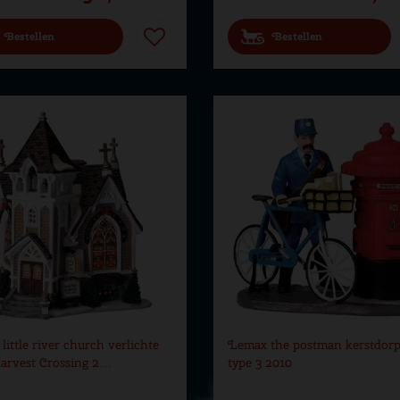
Bestellen
Bestellen
ittle river church verlichte
Lemax the postman kerstdorp
arvest Crossing 2…
type 3 2010