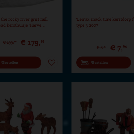
he rocky river grist mill
Lemax snack time kerstdorp f
nd kersthuisje Harve…
type 3 2007
€
179
,
99
€
199
,
99
€
7
,
64
€
8
,
49
Bestellen
Bestellen